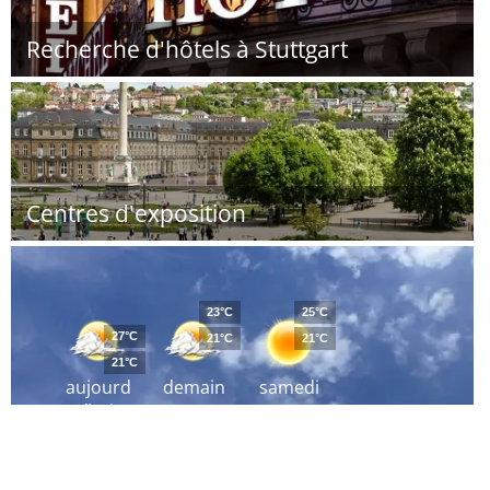
Recherche d'hôtels à Stuttgart
Centres d'exposition
23°C
25°C
27°C
21°C
21°C
21°C
aujourd
demain
samedi
´hui