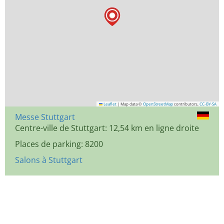
Leaflet
|
Map data ©
OpenStreetMap
contributors,
CC-BY-SA
Messe Stuttgart
Centre-ville de Stuttgart: 12,54 km en ligne droite
Places de parking: 8200
Salons à Stuttgart