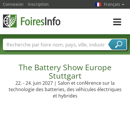
Connexion
Inscription
Français
Toggle
navigat
Foire noms
Pays
Villes
Secteurs de foire
Secteurs du fournisseur de services
The Battery Show Europe
Stuttgart
22. - 24. juin 2027 | Salon et conférence sur la
technologie des batteries, des véhicules électriques
et hybrides