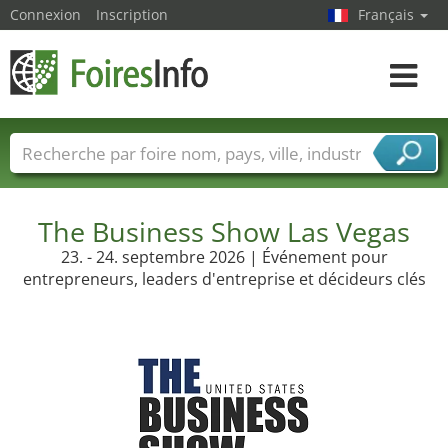
Connexion
Inscription
Français
Toggle
navigat
Foire noms
Pays
Villes
Secteurs de foire
Secteurs du fournisseur de services
The Business Show Las Vegas
23. - 24. septembre 2026 | Événement pour
entrepreneurs, leaders d'entreprise et décideurs clés