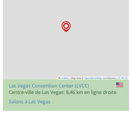
Leaflet
|
Map data ©
OpenStreetMap
contributors,
CC-BY-SA
Las Vegas Convention Center (LVCC)
Centre-ville de Las Vegas: 8,46 km en ligne droite
Salons à Las Vegas