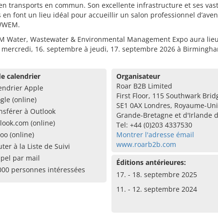
n transports en commun. Son excellente infrastructure et ses vas
 en font un lieu idéal pour accueillir un salon professionnel d’aveni
 WWEM.
 Water, Wastewater & Environmental Management Expo aura lieu
e mercredi, 16. septembre à jeudi, 17. septembre 2026 à Birmingh
e calendrier
Organisateur
Roar B2B Limited
endrier Apple
First Floor, 115 Southwark Bri
gle (online)
SE1 0AX Londres, Royaume-Uni
nsférer à Outlook
Grande-Bretagne et d'Irlande 
look.com (online)
Tel: +44 (0)203 4337530
oo (online)
Montrer l'adresse émail
www.roarb2b.com
uter à la Liste de Suivi
pel par mail
Éditions antérieures:
000 personnes intéressées
17. - 18. septembre 2025
11. - 12. septembre 2024