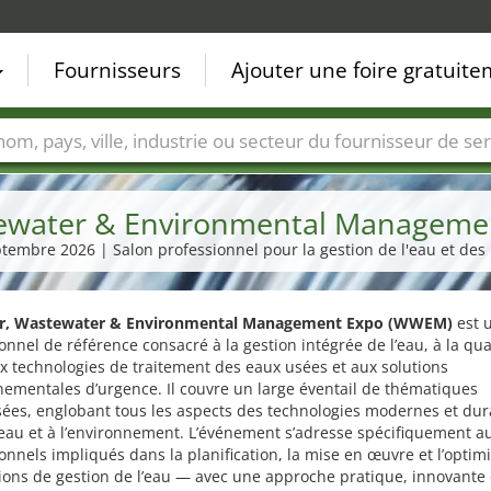
Fournisseurs
Ajouter une foire gratuit
Villes
Secteurs de foire
Secteurs du fournisseur de ser
water & Environmental Manageme
eptembre 2026 | Salon professionnel pour la gestion de l'eau et des
r, Wastewater & Environmental Management Expo (WWEM)
est 
onnel de référence consacré à la gestion intégrée de l’eau, à la qua
ux technologies de traitement des eaux usées et aux solutions
ementales d’urgence. Il couvre un large éventail de thématiques
sées, englobant tous les aspects des technologies modernes et dur
l’eau et à l’environnement. L’événement s’adresse spécifiquement a
onnels impliqués dans la planification, la mise en œuvre et l’optim
ions de gestion de l’eau — avec une approche pratique, innovante 