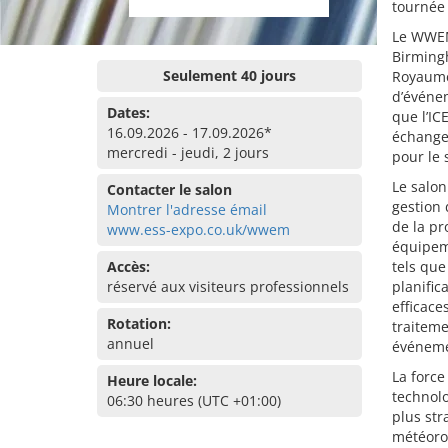
tournée 
Le WWEM
Birmingh
Seulement 40 jours
Royaume-
d’événem
Dates:
que l’IC
16.09.2026 - 17.09.2026*
échange 
mercredi - jeudi, 2 jours
pour le 
Le salon
Contacter le salon
gestion 
Montrer l'adresse émail
de la pr
www.ess-expo.co.uk/wwem
équipem
Accès:
tels que
réservé aux visiteurs professionnels
planific
efficace
Rotation:
traiteme
annuel
événeme
La force
Heure locale:
technol
06:30 heures (UTC +01:00)
plus str
météorol