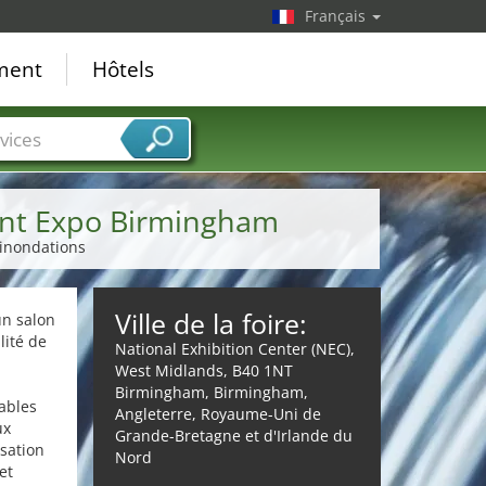
Français
ement
Hôtels
vices
nt Expo Birmingham
 inondations
Ville de la foire:
un salon
lité de
National Exhibition Center (NEC),
West Midlands, B40 1NT
Birmingham, Birmingham,
ables
Angleterre, Royaume-Uni de
ux
Grande-Bretagne et d'Irlande du
isation
Nord
et