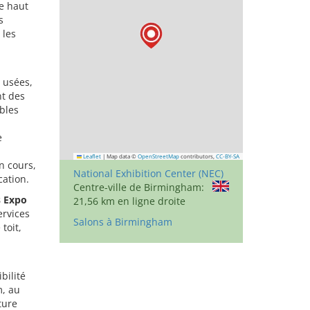
e haut
s
 les
 usées,
nt des
ables
e
Leaflet
|
Map data ©
OpenStreetMap
contributors,
CC-BY-SA
n cours,
National Exhibition Center (NEC)
cation.
Centre-ville de Birmingham:
s Expo
21,56 km en ligne droite
ervices
Salons à Birmingham
toit,
bilité
m, au
ture