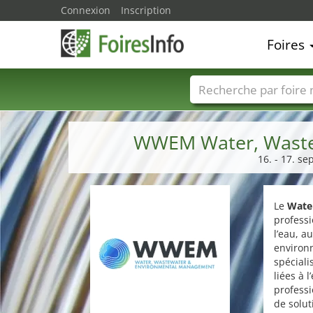
Connexion
Inscription
Foires
Foire noms
Pays
WWEM Water, Waste
16. - 17. s
Le
Wate
professi
l’eau, a
environn
spéciali
liées à 
professi
de solut