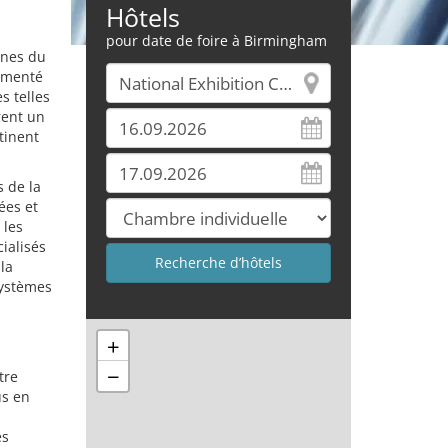
Hôtels
pour date de foire à Birmingham
rnes du
rimenté
s telles
rent un
tinent
s de la
ées et
 les
ialisés
la
systèmes
+
−
tre
us en
es