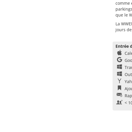
comme e
parkings
que le
La WWEM
jours d
Entrée d
Cal
Goo
Tra
Out
Yah
Ajo
Rap
< 1