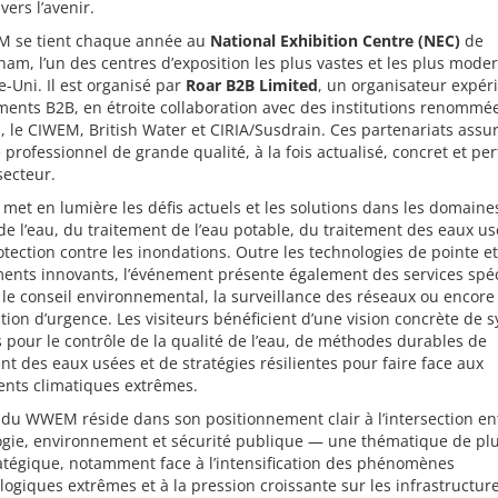
vers l’avenir.
 se tient chaque année au
National Exhibition Centre (NEC)
de
am, l’un des centres d’exposition les plus vastes et les plus mode
Uni. Il est organisé par
Roar B2B Limited
, un organisateur expé
ents B2B, en étroite collaboration avec des institutions renommée
E, le CIWEM, British Water et CIRIA/Susdrain. Ces partenariats assu
professionnel de grande qualité, à la fois actualisé, concret et per
secteur.
 met en lumière les défis actuels et les solutions dans les domaine
de l’eau, du traitement de l’eau potable, du traitement des eaux us
otection contre les inondations. Outre les technologies de pointe et
ents innovants, l’événement présente également des services spéc
 le conseil environnemental, la surveillance des réseaux ou encore 
ation d’urgence. Les visiteurs bénéficient d’une vision concrète de 
s pour le contrôle de la qualité de l’eau, de méthodes durables de
nt des eaux usées et de stratégies résilientes pour faire face aux
nts climatiques extrêmes.
 du WWEM réside dans son positionnement clair à l’intersection en
ogie, environnement et sécurité publique — une thématique de pl
atégique, notamment face à l’intensification des phénomènes
ogiques extrêmes et à la pression croissante sur les infrastructur