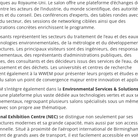
iques au Royaume-Uni. Le salon offre une plateforme d’échanges d
ntre les acteurs de l’industrie, du monde scientifique, des autorité
s et du conseil. Des conférences d’experts, des tables rondes avec
du secteur, des sessions de networking ciblées ainsi que des
rations concrètes enrichissent le programme.
sants représentent les secteurs du traitement de l’eau et des eaux
hnologies environnementales, de la métrologie et du développeme
uctures. Les principaux visiteurs sont des ingénieurs, des respons
nementaux, des représentants d’administrations publiques, des
es, des consultants et des décideurs issus des services de l’eau, d
issement et des déchets. Les universités et centres de recherche
ent également à la WWEM pour présenter leurs projets et études e
du salon un point de convergence majeur entre innovation et appli
 s’intègre également dans la
Environmental Services & Solution
ne plateforme plus vaste dédiée aux technologies vertes et aux s
nementaux, regroupant plusieurs salons spécialisés sous un même 
avec son propre axe thématique.
nal Exhibition Centre (NEC)
se distingue non seulement par ses
uctures modernes et sa grande capacité, mais aussi par son accessi
nnelle. Situé à proximité de l’aéroport international de Birmingha
nt de grands axes de transport, il est facilement accessible en voi