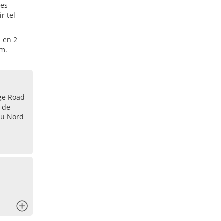
tes
r tel
 en 2
am.
dge Road
 de
du Nord
x