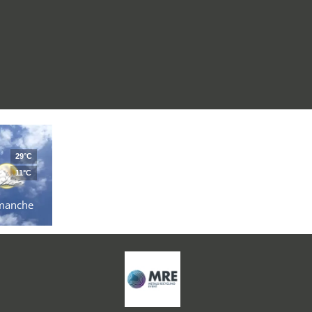
29°C
11°C
manche