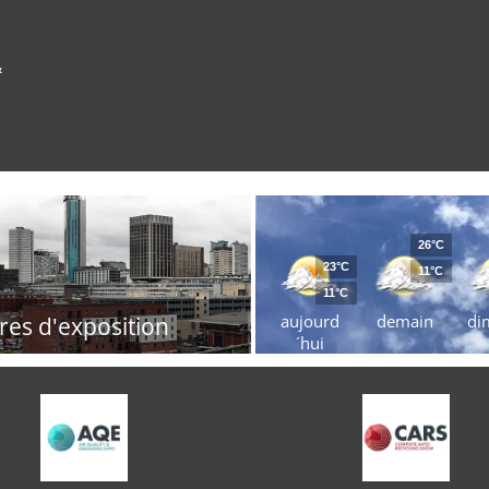
&
26°C
23°C
11°C
11°C
aujourd
demain
di
res d'exposition
´hui