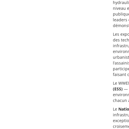
hydraul
niveau e
publique
leaders 
démonst
Les expo
des tec
infrastr
environ
urbanist
l’assain
particip
faisant 
Le WWEM
(ESS)
— u
environ
chacun 
Le
Natio
infrastr
exceptio
croiseme