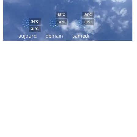
35°C
29°C
34°C
31°C
31°C
31°C
aujourd
demain
samedi
´hui