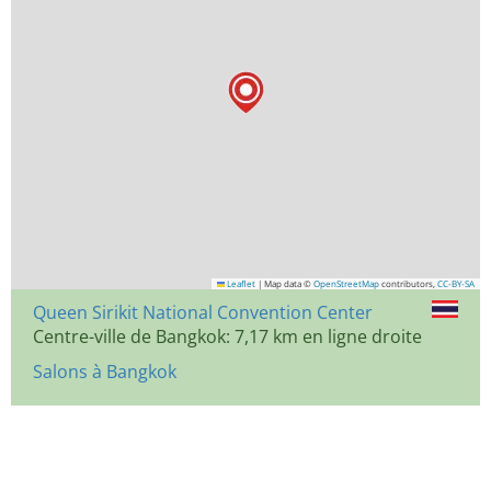
Leaflet
|
Map data ©
OpenStreetMap
contributors,
CC-BY-SA
Queen Sirikit National Convention Center
Centre-ville de Bangkok: 7,17 km en ligne droite
Salons à Bangkok