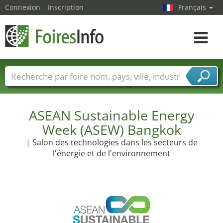
Connexion
Inscription
Français
Toggle
navigat
Foire noms
Pays
Villes
Secteurs de foire
Secteurs du fournisseur de services
ASEAN Sustainable Energy
Week (ASEW) Bangkok
| Salon des technologies dans les secteurs de
l'énergie et de l'environnement