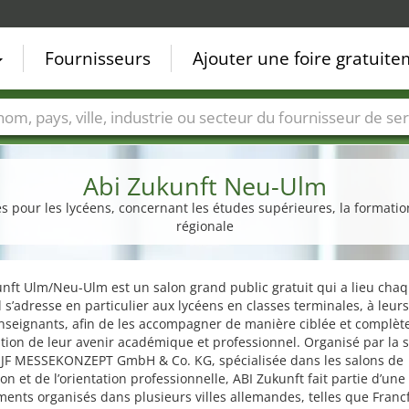
Fournisseurs
Ajouter une foire gratuit
Villes
Secteurs de foire
Secteurs du fournisseur de ser
Abi Zukunft Neu-Ulm
es pour les lycéens, concernant les études supérieures, la formation
régionale
nft Ulm/Neu-Ulm est un salon grand public gratuit qui a lieu cha
l s’adresse en particulier aux lycéens en classes terminales, à leur
nseignants, afin de les accompagner de manière ciblée et complèt
ation de leur avenir académique et professionnel. Organisé par la s
 JF MESSEKONZEPT GmbH & Co. KG, spécialisée dans les salons de
ion et de l’orientation professionnelle, ABI Zukunft fait partie d’une
ents organisés dans plusieurs villes allemandes, telles que Francf