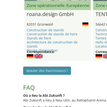
Zone opérationnelle: Européenne
Zone 
roana.design GmbH
TEN
82031 Grünwald
56642 
Construction de stands
Constr
Construction de stands de foire
Techno
Stands de foire
Tentes 
Architecture de construction de
Halls d
stands
Locatio
Design d’exposition
Correspondance:
Corres
Ajouter des fournisseurs !
FAQ
Où a lieu la Abi Zukunft ?
Abi Zukunft a lieu à Neu-Ulm, au Ratiopharm Arena.