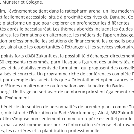
, Münster et Cologne.
m, l’événement se tient dans la ratiopharm arena, un lieu modern
et facilement accessible, situé à proximité des rives du Danube. Ce
e plateforme unique pour explorer en profondeur les différentes
ités après le baccalauréat. Les thèmes abordés incluent les études
taires, les formations en alternance, les métiers de l’apprentissage
ation professionnelle, les solutions de financement, les conseils pou
er, ainsi que les opportunités à l’étranger et les services volontair
 points forts d’ABI Zukunft est la possibilité d’échanger directemen
50 exposants renommés, parmi lesquels figurent des universités, 
ses et des établissements de formation, qui proposent des conseil
lisés et concrets. Un programme riche de conférences complète l’o
 par exemple des sujets tels que « Orientation et options après le
e "Études en alternance ou formation avec la police du Bade-
erg". Un tirage au sort avec de nombreux prix vient également re
t de l’événement.
n bénéficie du soutien de personnalités de premier plan, comme T
, ministre de l’Éducation du Bade-Wurtemberg. Ainsi, ABI Zukunft
-Ulm s’impose non seulement comme un repère essentiel pour les
, mais aussi comme une source d’information sérieuse et attrayan
es, les carrières et la planification professionnelle.