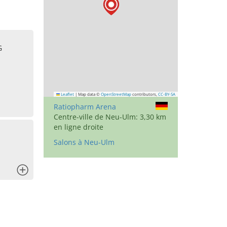
G
Leaflet
|
Map data ©
OpenStreetMap
contributors,
CC-BY-SA
Ratiopharm Arena
Centre-ville de Neu-Ulm: 3,30 km
en ligne droite
Salons à Neu-Ulm
x