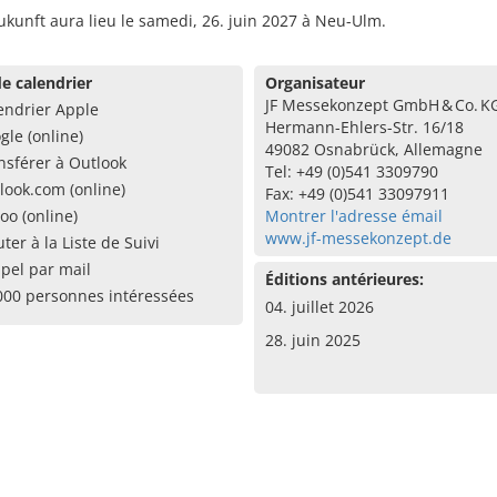
ukunft aura lieu le samedi, 26. juin 2027 à Neu-Ulm.
e calendrier
Organisateur
JF Messekonzept GmbH & Co. K
endrier Apple
Hermann-Ehlers-Str. 16/18
gle (online)
49082 Osnabrück, Allemagne
nsférer à Outlook
Tel: +49 (0)541 3309790
look.com (online)
Fax: +49 (0)541 33097911
oo (online)
Montrer l'adresse émail
www.jf-messekonzept.de
uter à la Liste de Suivi
pel par mail
Éditions antérieures:
000 personnes intéressées
04. juillet 2026
28. juin 2025