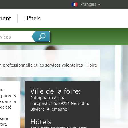
Français
ement
Hôtels
vices
 professionnelle et les services volontaires | Foire
Ville de la foire:
que
s parents
Ratiopharm Arena,
e dans la
Europastr. 25, 89231 Neu-Ulm,
ociété
Bavière, Allemagne
 série
Hôtels
ort,