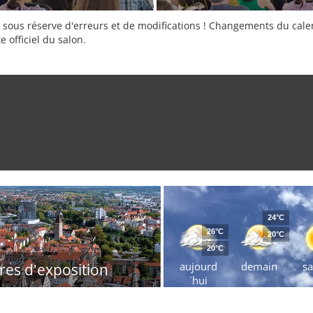
sous réserve d'erreurs et de modifications ! Changements du calend
e officiel du salon.
24°C
26°C
20°C
20°C
aujourd
demain
s
res d'exposition
´hui