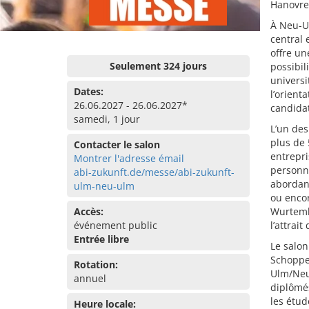
Hanovre
À Neu-Ul
central 
offre un
Seulement 324 jours
possibil
universi
Dates:
l’orient
26.06.2027 - 26.06.2027*
candidat
samedi, 1 jour
L’un des
plus de 
Contacter le salon
entrepri
Montrer l'adresse émail
personna
abi-zukunft.de/messe/abi-zukunft-
abordant
ulm-neu-ulm
ou encor
Accès:
Wurtemb
événement public
l’attrai
Entrée libre
Le salo
Schopper
Rotation:
Ulm/Neu
annuel
diplômés
les étud
Heure locale: