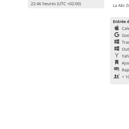
22:46 heures (UTC +02:00)
La Abi Z
Entrée d
Cal
Goo
Tra
Out
Yah
Ajo
Rap
< 1