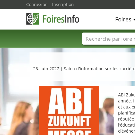
Connexion
Inscription
Foires
Foire noms
Pays
26. juin 2027 | Salon d'information sur les carrièr
ABI Zuku
année. I
et aux e
planific
réputée
l’éducat
d’événem