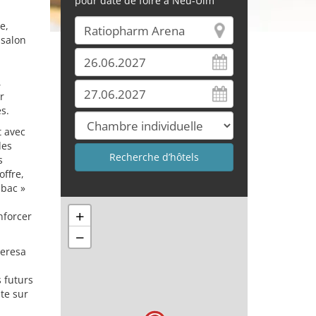
pour date de foire à Neu-Ulm
e,
 salon
,
r
es.
t avec
des
s
ffre,
 bac »
+
nforcer
−
heresa
 futurs
te sur