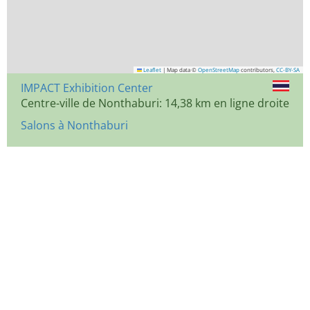
Leaflet
|
Map data ©
OpenStreetMap
contributors,
CC-BY-SA
IMPACT Exhibition Center
Centre-ville de Nonthaburi: 14,38 km en ligne droite
Salons à Nonthaburi