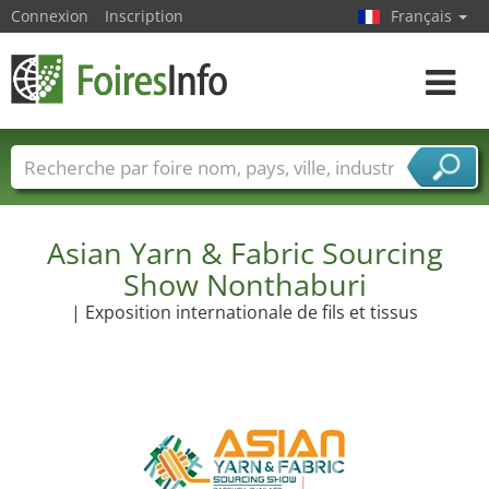
Connexion
Inscription
Français
Toggle
navigat
Foire noms
Pays
Villes
Secteurs de foire
Secteurs du fournisseur de services
Asian Yarn & Fabric Sourcing
Show Nonthaburi
| Exposition internationale de fils et tissus