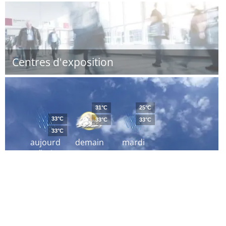
Centres d'exposition
31°C
25°C
33°C
33°C
33°C
33°C
aujourd
demain
mardi
´hui