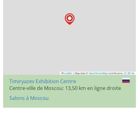
Leaflet
|
Map data ©
OpenStreetMap
contributors,
CC-BY-SA
Timiryazev Exhibition Centre
Centre-ville de Moscou: 13,50 km en ligne droite
Salons à Moscou