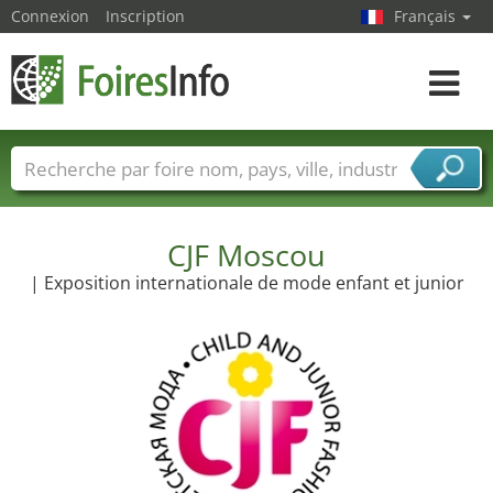
Connexion
Inscription
Français
Toggle
navigat
Foire noms
Pays
Villes
Secteurs de foire
Secteurs du fournisseur de services
CJF Moscou
| Exposition internationale de mode enfant et junior