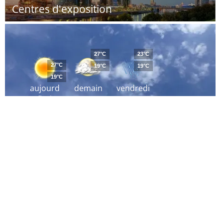
Centres d'exposition
27°C
23°C
27°C
19°C
19°C
19°C
aujourd
demain
vendredi
´hui