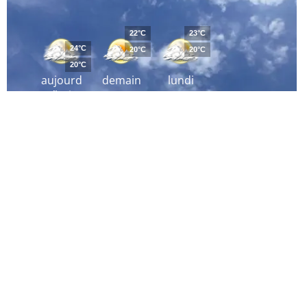
22°C
23°C
24°C
20°C
20°C
20°C
aujourd
demain
lundi
´hui