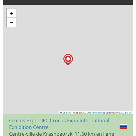
+
−
Leaflet
|
Map data ©
OpenStreetMap
contributors,
CC-BY-SA
Crocus Expo - IEC Crocus Expo International
Exhibition Centre
Centre-ville de Krasnogorsk: 11,60 km en ligne