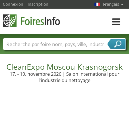
Connexion
Inscription
Français
Toggle
navigat
Foire noms
Pays
Villes
Secteurs de foire
Secteurs du fournisseur de services
CleanExpo Moscou Krasnogorsk
17. - 19. novembre 2026 | Salon international pour
l'industrie du nettoyage