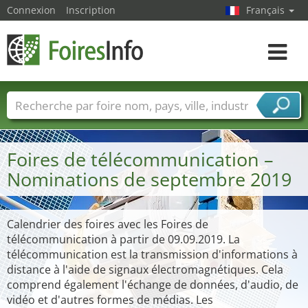
Connexion
Inscription
Français
Toggle
navigat
Foire noms
Pays
Villes
Secteurs de foire
Secteurs du fournisseur de services
Foires de télécommunication –
Nominations de septembre 2019
Calendrier des foires avec les Foires de
télécommunication à partir de 09.09.2019. La
télécommunication est la transmission d'informations à
distance à l'aide de signaux électromagnétiques. Cela
comprend également l'échange de données, d'audio, de
vidéo et d'autres formes de médias. Les