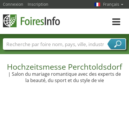
Connexion
Inscription
Français
Toggle
navigat
Foire noms
Pays
Villes
Secteurs de foire
Secteurs du fournisseur de services
Hochzeitsmesse Perchtoldsdorf
| Salon du mariage romantique avec des experts de
la beauté, du sport et du style de vie