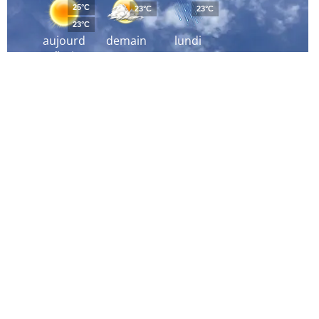
25°C
23°C
23°C
23°C
aujourd
demain
lundi
´hui