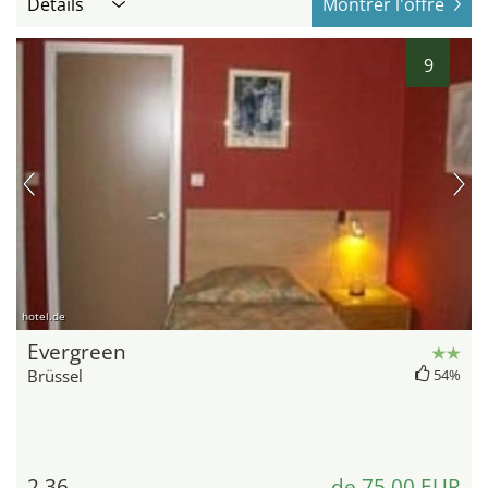
Détails
Montrer l'offre
9
hotel.de
Evergreen
Brüssel
54%
2,36
de 75,00 EUR