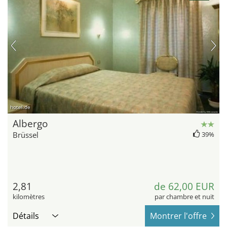
hotel.de
Albergo
Brüssel
39%
2,81
de 62,00 EUR
kilomètres
par chambre et nuit
Détails
Montrer l'offre