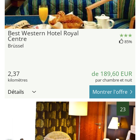
hotel.de
Best Western Hotel Royal
Centre
85%
Brüssel
2,37
de 189,60 EUR
kilomètres
par chambre et nuit
Détails
Montrer l'offre
23