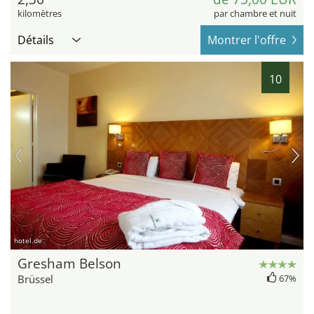
kilomètres
par chambre et nuit
Détails
Montrer l'offre
10
hotel.de
Gresham Belson
Brüssel
67%