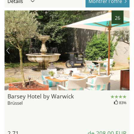
Détails
Montrer l'offre
26
hotel.de
Barsey Hotel by Warwick
Brüssel
83%
2,71
de 208,00 EUR