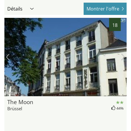
Détails
Montrer l'offre
18
hotel.de
The Moon
Brüssel
44%