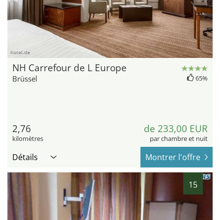
hotel.de
NH Carrefour de L Europe
Brüssel
65%
2,76
de 233,00 EUR
kilomètres
par chambre et nuit
Détails
Montrer l'offre
15