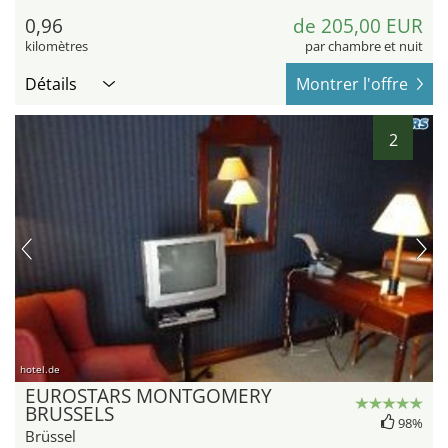
0,96
de 205,00 EUR
kilomètres
par chambre et nuit
Détails
Montrer l'offre
2
hotel.de
EUROSTARS MONTGOMERY
BRUSSELS
98%
Brüssel