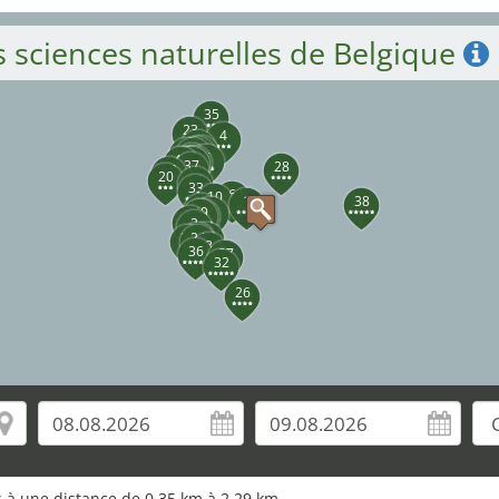
es sciences naturelles de Belgique
35
23
4
31
13
15
9
17
16
7
12
40
19
14
34
37
28
18
20
11
33
6
10
1
38
25
3
39
5
22
2
30
29
21
24
8
36
27
32
26
os à une distance de 0,35 km à 2,29 km.