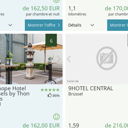
de 162,50 EUR
1,1
de 170,0
res
par chambre et nuit
kilomètres
par chambre
Montrer l'offre
Détails
Montrer l
6
hotel.de
hope Hotel
9HOTEL CENTRAL
els by Thon
Brüssel
86%
s
l
de 162,00 EUR
1,59
de 216,0