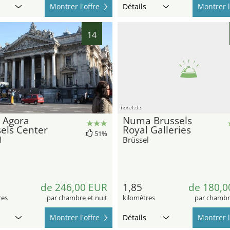
Montrer l'offre
Détails
Montrer l
14
hotel.de
 Agora
Numa Brussels
els Center
Royal Galleries
51%
l
Brüssel
de 246,00 EUR
1,85
de 180,0
res
par chambre et nuit
kilomètres
par chambre
Montrer l'offre
Détails
Montrer l