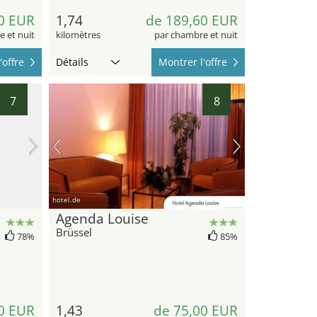
0 EUR
1,74
de 189,60 EUR
 et nuit
kilomètres
par chambre et nuit
'offre
Détails
Montrer l'offre
7
8
hotel.de
Agenda Louise
Brüssel
78%
85%
0 EUR
1,43
de 75,00 EUR