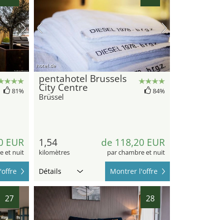
hotel.de
pentahotel Brussels
City Centre
81%
84%
Brüssel
0 EUR
1,54
de 118,20 EUR
 et nuit
kilomètres
par chambre et nuit
'offre
Détails
Montrer l'offre
27
28