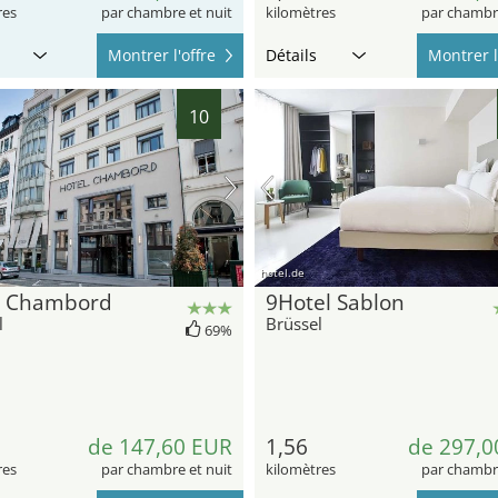
res
par chambre et nuit
kilomètres
par chambre
Montrer l'offre
Détails
Montrer l
10
hotel.de
l Chambord
9Hotel Sablon
l
Brüssel
69%
de 147,60 EUR
1,56
de 297,0
res
par chambre et nuit
kilomètres
par chambre