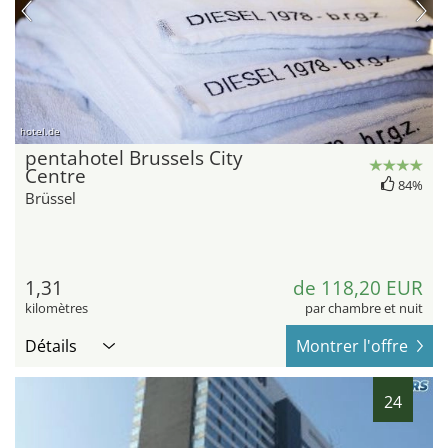
hotel.de
pentahotel Brussels City
Centre
84%
Brüssel
1,31
de 118,20 EUR
kilomètres
par chambre et nuit
Détails
Montrer l'offre
24