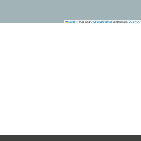
Leaflet
|
Map data ©
OpenStreetMap
contributors,
CC-BY-SA