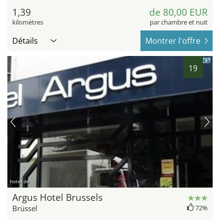
1,39
de 80,00 EUR
kilomètres
par chambre et nuit
Détails
Montrer l'offre
19
hotel.de
Argus Hotel Brussels
Brüssel
72%