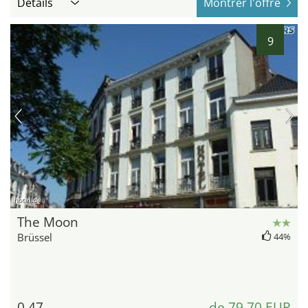
Détails
Montrer l'offre
9
hotel.de
The Moon
Brüssel
44%
0,47
de 79,70 EUR