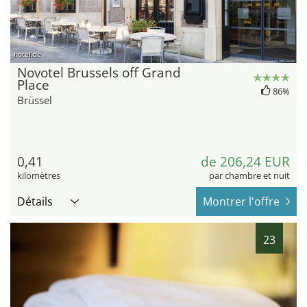
hotel.de
Novotel Brussels off Grand
Place
86%
Brüssel
0,41
de 206,24 EUR
kilomètres
par chambre et nuit
Détails
Montrer l'offre
23