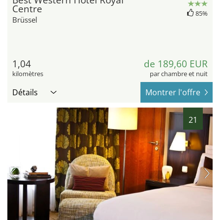
Best Western Hotel Royal
Centre
85%
Brüssel
1,04
de 189,60 EUR
kilomètres
par chambre et nuit
Détails
Montrer l'offre
21