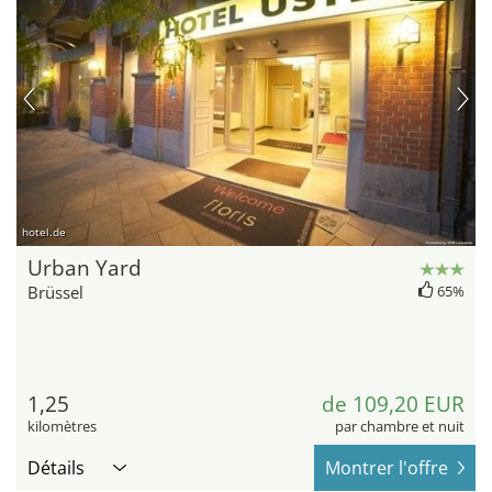
hotel.de
Urban Yard
Brüssel
65%
1,25
de 109,20 EUR
kilomètres
par chambre et nuit
Détails
Montrer l'offre