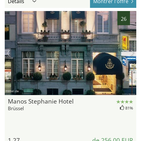
Détails
Montrer l'offre
26
hotel.de
Manos Stephanie Hotel
Brüssel
81%
1,27
de 256,00 EUR