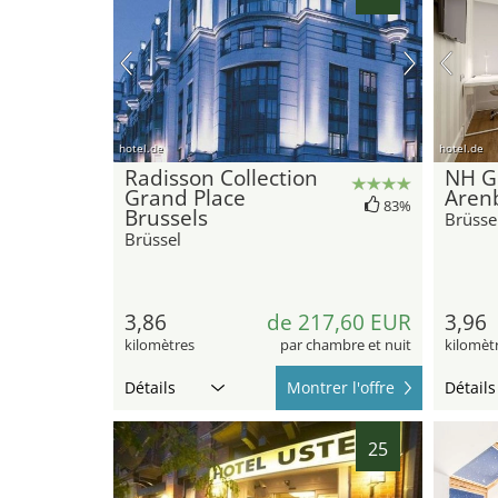
hotel.de
hotel.de
Radisson Collection
NH G
Grand Place
Aren
83%
Brussels
Brüsse
Brüssel
3,86
de 217,60 EUR
3,96
kilomètres
par chambre et nuit
kilomèt
Détails
Montrer l'offre
Détails
25