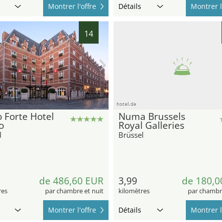
Montrer l'offre
Détails
Montrer l
14
hotel.de
 Forte Hotel
Numa Brussels
o
Royal Galleries
l
Brüssel
de 486,60 EUR
3,99
de 180,0
res
par chambre et nuit
kilomètres
par chambre
Montrer l'offre
Détails
Montrer l