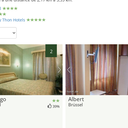
l
y Thon Hotels
2
hotel.de
rgo
Albert
l
Brüssel
39%