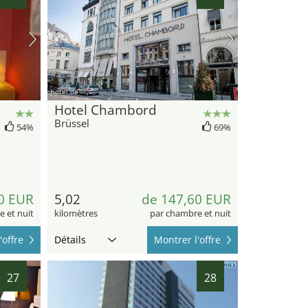
hotel.de
Hotel Chambord
Brüssel
54%
69%
0 EUR
5,02
de 147,60 EUR
 et nuit
kilomètres
par chambre et nuit
'offre
Détails
Montrer l'offre
27
28