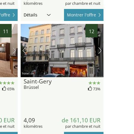
 et nuit
kilomètres
par chambre et nuit
'offre
Détails
Montrer l'offre
11
12
hotel.de
Saint-Gery
Brüssel
65%
73%
0 EUR
4,09
de 161,10 EUR
 et nuit
kilomètres
par chambre et nuit