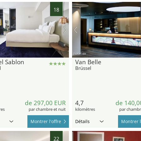
18
hotel.de
l Sablon
Van Belle
l
Brüssel
de 297,00 EUR
4,7
de 140,0
res
par chambre et nuit
kilomètres
par chambre
Montrer l'offre
Détails
Montrer l
22