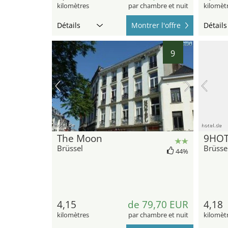
kilomètres
par chambre et nuit
kilomèt
Détails
Montrer l'offre
Détails
9
hotel.de
hotel.de
The Moon
9HOT
Brüssel
Brüsse
44%
4,15
de 79,70 EUR
4,18
kilomètres
par chambre et nuit
kilomèt