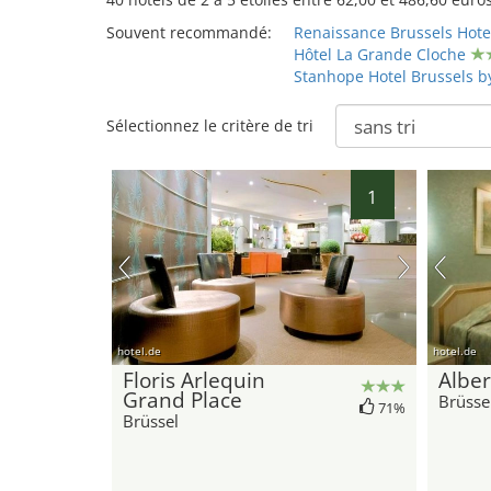
Souvent recommandé:
Renaissance Brussels Hote
Hôtel La Grande Cloche
Stanhope Hotel Brussels b
Sélectionnez le critère de tri
1
hotel.de
hotel.de
Floris Arlequin
Albe
Grand Place
Brüsse
71%
Brüssel