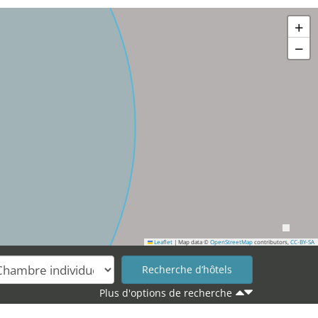
+
−
Leaflet
|
Map data ©
OpenStreetMap
contributors,
CC-BY-SA
Plus d'options de recherche