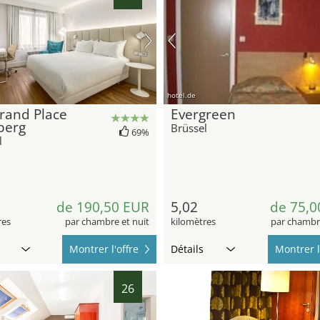
hotel.de
rand Place
Evergreen
berg
Brüssel
69%
l
de 190,50 EUR
5,02
de 75,0
res
par chambre et nuit
kilomètres
par chambre
Montrer l'offre
Détails
Montrer l
26