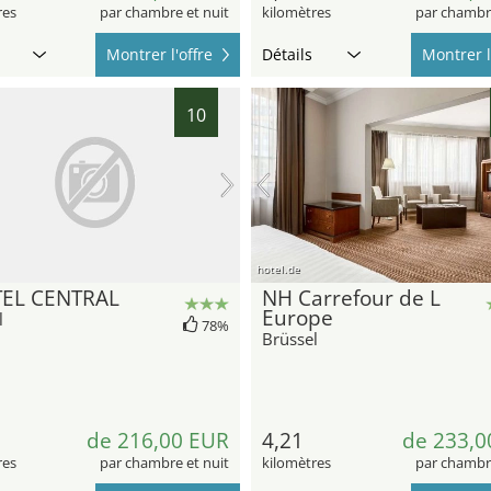
res
par chambre et nuit
kilomètres
par chambre
Montrer l'offre
Détails
Montrer l
10
hotel.de
EL CENTRAL
NH Carrefour de L
Europe
l
78%
Brüssel
de 216,00 EUR
4,21
de 233,0
res
par chambre et nuit
kilomètres
par chambre