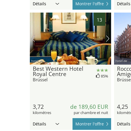
Détails
Montrer l'offre
Détails
13
hotel.de
hotel.de
Best Western Hotel
Rocco
Royal Centre
Amig
85%
Brüssel
Brüsse
3,72
de 189,60 EUR
4,25
kilomètres
par chambre et nuit
kilomèt
Détails
Montrer l'offre
Détails