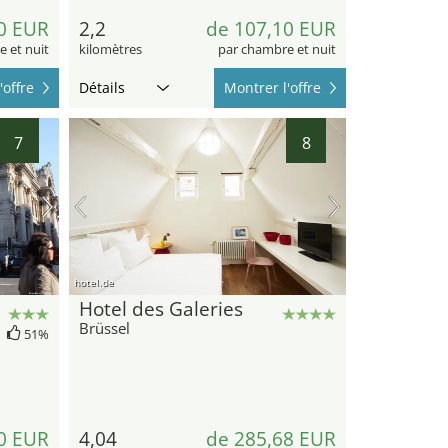
0 EUR
2,2
de 107,10 EUR
 et nuit
kilomètres
par chambre et nuit
'offre
Détails
Montrer l'offre
7
8
hotel.de
Hotel des Galeries
Brüssel
51%
0 EUR
4,04
de 285,68 EUR