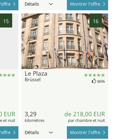
'offre
Détails
Montrer l'offre
15
16
hotel.de
Le Plaza
Brüssel
86%
0 EUR
3,29
de 218,00 EUR
 et nuit
kilomètres
par chambre et nuit
'offre
Détails
Montrer l'offre