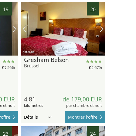
19
20
hotel.de
Gresham Belson
Brüssel
56%
67%
0 EUR
4,81
de 179,00 EUR
 et nuit
kilomètres
par chambre et nuit
'offre
Détails
Montrer l'offre
23
24