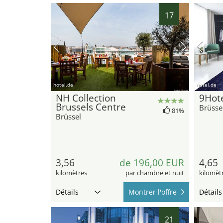
17
hotel.de
hotel.de
NH Collection
9Hote
Brussels Centre
Brüsse
81%
Brüssel
3,56
de 196,00 EUR
4,65
kilomètres
par chambre et nuit
kilomèt
Détails
Montrer l'offre
Détails
21