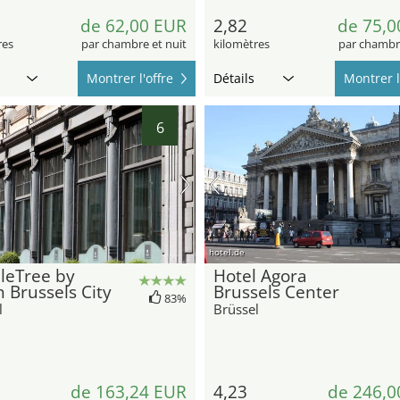
de 62,00 EUR
2,82
de 75,0
res
par chambre et nuit
kilomètres
par chambre
Montrer l'offre
Détails
Montrer l
6
hotel.de
leTree by
Hotel Agora
n Brussels City
Brussels Center
83%
l
Brüssel
de 163,24 EUR
4,23
de 246,0