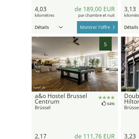
4,03
de 189,00 EUR
3,13
kilomètres
par chambre et nuit
kilomèt
Détails
Montrer l'offre
Détails
5
hotel.de
hotel.de
a&o Hostel Brussel
Doub
Centrum
Hilto
64%
Brüssel
Brüsse
2,17
de 111,76 EUR
3,23