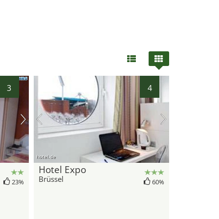
3
4
hotel.de
Hotel Expo
Brüssel
23%
60%