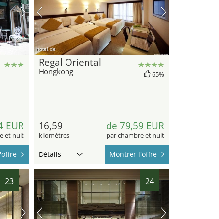
hotel.de
Regal Oriental
Hongkong
65%
4 EUR
16,59
de 79,59 EUR
 et nuit
kilomètres
par chambre et nuit
'offre
Détails
Montrer l'offre
23
24