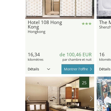
hotel.de
hotel.de
Hotel 108 Hong
The 
Kong
Shenz
Hongkong
16,34
de 100,46 EUR
16
kilomètres
par chambre et nuit
kilomèt
Détails
Montrer l'offre
Détails
25