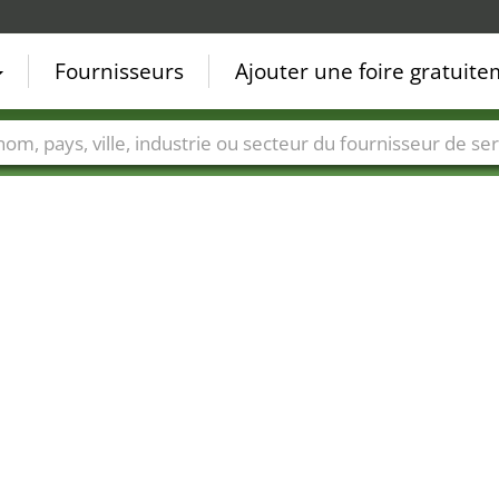
Fournisseurs
Ajouter une foire gratuit
Villes
Secteurs de foire
Secteurs du fournisseur de ser
13
11
6
8
4
7
9
5
10