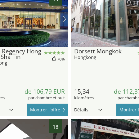
hotel.de
t Regency Hong
Dorsett Mongkok
Sha Tin
Hongkong
76%
ong
de 106,79 EUR
15,34
de 112,3
res
par chambre et nuit
kilomètres
par chambre
Montrer l'offre
Détails
Montrer l
18