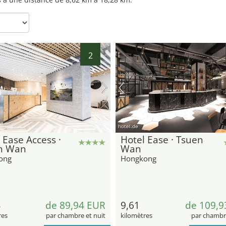
2
hotel.de
 Ease Access ·
Hotel Ease · Tsuen
n Wan
Wan
ong
Hongkong
4
de 89,94 EUR
9,61
de 109,9
res
par chambre et nuit
kilomètres
par chambre