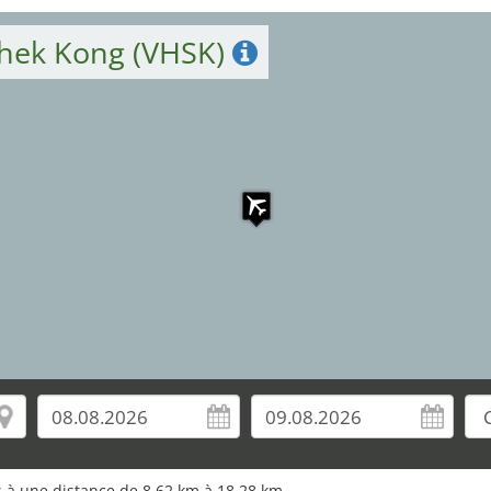
Shek Kong (VHSK)
1
3
2
os à une distance de 8,62 km à 18,28 km.