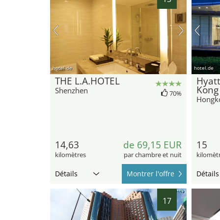
hotel.de
hotel.de
THE L.A.HOTEL
Hyat
Kong 
Shenzhen
70%
Hongk
14,63
de 69,15 EUR
15
kilomètres
par chambre et nuit
kilomèt
Détails
Montrer l'offre
Détails
17