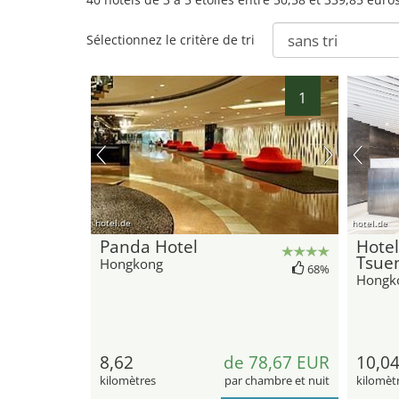
Sélectionnez le critère de tri
1
hotel.de
hotel.de
Panda Hotel
Hotel
Tsue
Hongkong
68%
Hongk
8,62
de 78,67 EUR
10,0
kilomètres
par chambre et nuit
kilomèt