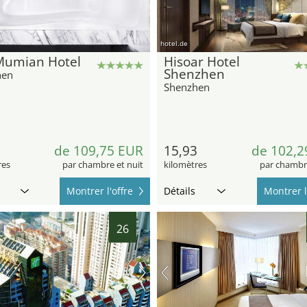
hotel.de
Mumian Hotel
Hisoar Hotel
Shenzhen
hen
Shenzhen
de 109,75 EUR
15,93
de 102,2
res
par chambre et nuit
kilomètres
par chambre
Montrer l'offre
Détails
Montrer l
26