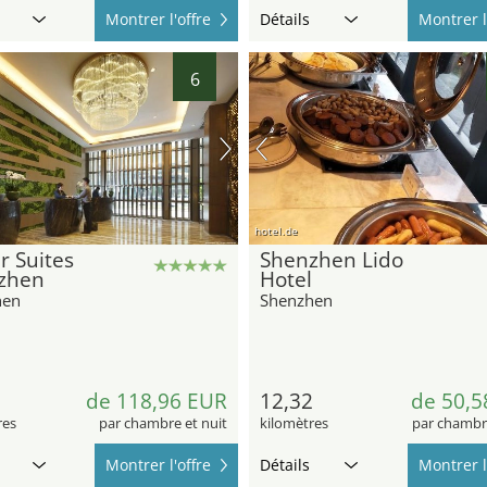
Montrer l'offre
Détails
Montrer l
6
hotel.de
r Suites
Shenzhen Lido
zhen
Hotel
hen
Shenzhen
2
de 118,96 EUR
12,32
de 50,5
res
par chambre et nuit
kilomètres
par chambre
Montrer l'offre
Détails
Montrer l