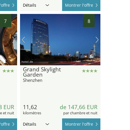
'offre
Détails
Montrer l'offre
7
8
hotel.de
Grand Skylight
Garden
Shenzhen
8 EUR
11,62
de 147,66 EUR
 et nuit
kilomètres
par chambre et nuit
'offre
Détails
Montrer l'offre