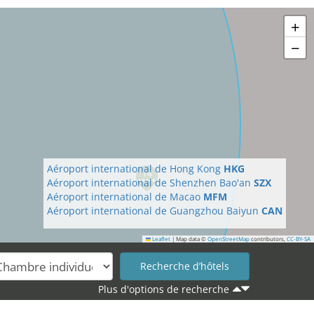
+
−
Aéroport international de Hong Kong
HKG
14
Aéroport international de Shenzhen Bao'an
SZX
Aéroport international de Macao
MFM
Aéroport international de Guangzhou Baiyun
CAN
Leaflet
|
Map data ©
OpenStreetMap
contributors,
CC-BY-SA
Plus d'options de recherche