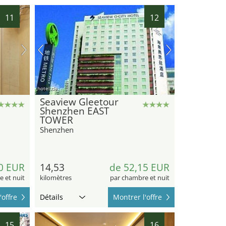
11
12
hotel.de
Seaview Gleetour
Shenzhen EAST
TOWER
Shenzhen
0 EUR
14,53
de 52,15 EUR
 et nuit
kilomètres
par chambre et nuit
'offre
Détails
Montrer l'offre
15
16