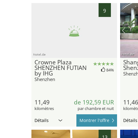
9
hotel.de
hotel.de
Crowne Plaza
Shang
SHENZHEN FUTIAN
Shen
84%
by IHG
Shenz
Shenzhen
11,49
de 192,59 EUR
11,4
kilomètres
par chambre et nuit
kilomèt
Détails
Montrer l'offre
Détails
13