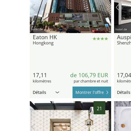
hotel.de
hotel.de
Eaton HK
Auspi
Hongkong
Shenz
17,11
de 106,79 EUR
17,0
kilomètres
par chambre et nuit
kilomèt
Détails
Montrer l'offre
Détails
21