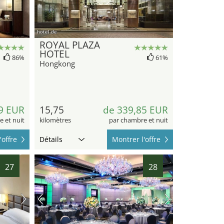
hotel.de
ROYAL PLAZA
HOTEL
86%
61%
Hongkong
9 EUR
15,75
de 339,85 EUR
 et nuit
kilomètres
par chambre et nuit
'offre
Détails
Montrer l'offre
27
28