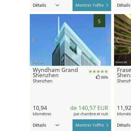
Détails
Montrer l'offre
Détails
5
hotel.de
hotel.de
Wyndham Grand
Frase
Shenzhen
Shen
88%
Shenzhen
Shenz
10,94
de 140,57 EUR
11,9
kilomètres
par chambre et nuit
kilomèt
Détails
Montrer l'offre
Détails