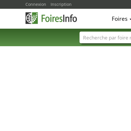
Connexion
Inscription
Foires
Foire noms
Pays
37
39
18
12
26
25
23
22