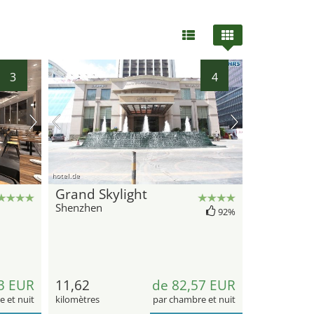
20
24
31
15
3
4
21
19
17
16
33
38
32
30
36
34
28
40
27
29
hotel.de
Grand Skylight
Shenzhen
92%
3 EUR
11,62
de 82,57 EUR
 et nuit
kilomètres
par chambre et nuit