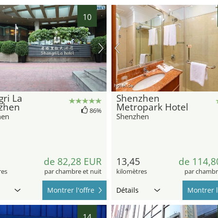
10
hotel.de
ri La
Shenzhen
zhen
Metropark Hotel
86%
hen
Shenzhen
6
de 82,28 EUR
13,45
de 114,8
res
par chambre et nuit
kilomètres
par chambre
Montrer l'offre
Détails
Montrer l
14