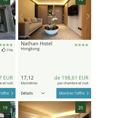
hotel.de
Nathan Hotel
Hongkong
71%
7 EUR
17,12
de 198,61 EUR
 et nuit
kilomètres
par chambre et nuit
'offre
Détails
Montrer l'offre
19
20