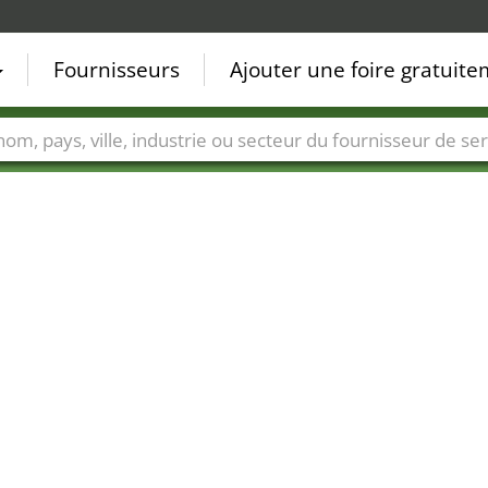
Fournisseurs
Ajouter une foire gratuit
Villes
Secteurs de foire
Secteurs du fournisseur de ser
21
16
10
35
19
14