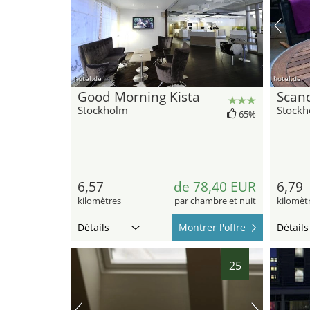
hotel.de
hotel.de
Good Morning Kista
Scand
Stockholm
Stock
65%
6,57
de 78,40 EUR
6,79
kilomètres
par chambre et nuit
kilomèt
Détails
Montrer l'offre
Détails
25