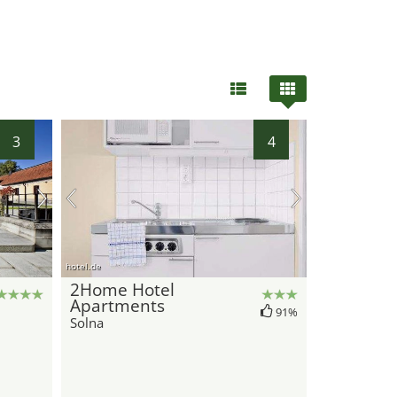
3
4
hotel.de
2Home Hotel
Apartments
91%
Solna