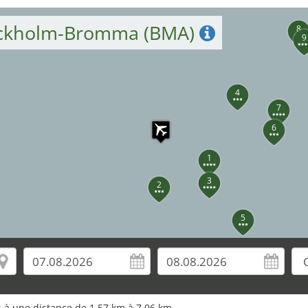
tockholm-Bromma (BMA)
8
9
4
7
6
1
3
2
5
os à une distance de 1,57 km à 7,06 km.