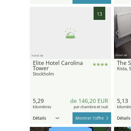
13
hotel.de
hotel.de
Elite Hotel Carolina
The S
Tower
Kista,
Stockholm
5,29
de 146,20 EUR
5,13
kilomètres
par chambre et nuit
kilomèt
Détails
Montrer l'offre
Détails