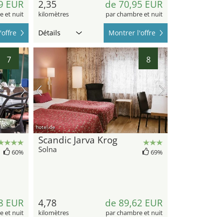
9 EUR
2,35
de 70,95 EUR
 et nuit
kilomètres
par chambre et nuit
'offre
Détails
Montrer l'offre
7
8
hotel.de
Scandic Jarva Krog
Solna
60%
69%
8 EUR
4,78
de 89,62 EUR
 et nuit
kilomètres
par chambre et nuit