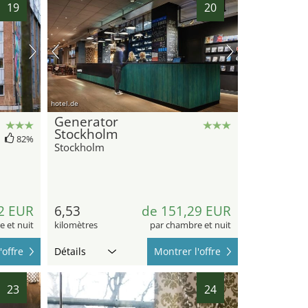
19
20
hotel.de
Generator
Stockholm
82%
Stockholm
2 EUR
6,53
de 151,29 EUR
 et nuit
kilomètres
par chambre et nuit
'offre
Détails
Montrer l'offre
23
24