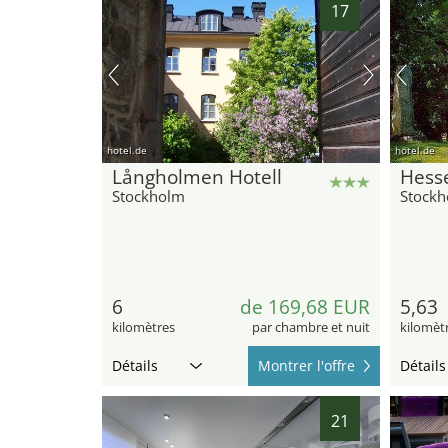
17
hotel.de
hotel.de
Långholmen Hotell
Hesse
Stockholm
Stock
6
de 169,68 EUR
5,63
kilomètres
par chambre et nuit
kilomèt
Détails
Montrer l'offre
Détails
21