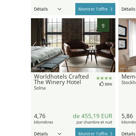
Détails
Montrer l'offre
Détails
9
hotel.de
hotel.de
Worldhotels Crafted
Memo
The Winery Hotel
Stock
88%
Solna
4,76
de 455,19 EUR
5,86
kilomètres
par chambre et nuit
kilomèt
Détails
Montrer l'offre
Détails