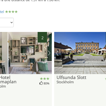
36
tel
2
hotel.de
 Hotel
Ulfsunda Slott
maplan
Stockholm
80%
holm