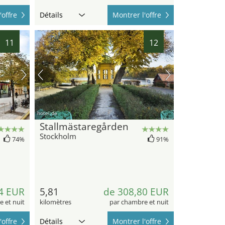
'offre
Détails
Montrer l'offre
11
12
hotel.de
Stallmästaregården
Stockholm
74%
91%
4 EUR
5,81
de 308,80 EUR
 et nuit
kilomètres
par chambre et nuit
'offre
Détails
Montrer l'offre