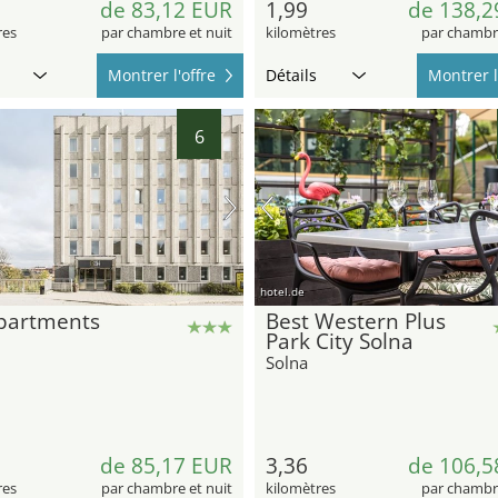
de 83,12 EUR
1,99
de 138,2
res
par chambre et nuit
kilomètres
par chambre
Montrer l'offre
Détails
Montrer l
6
hotel.de
Apartments
Best Western Plus
a
Park City Solna
Solna
de 85,17 EUR
3,36
de 106,5
res
par chambre et nuit
kilomètres
par chambre