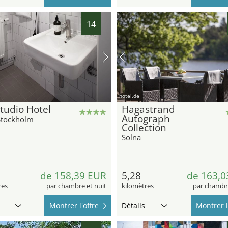
14
hotel.de
tudio Hotel
Hagastrand
Autograph
 Stockholm
Collection
Solna
de 158,39 EUR
5,28
de 163,0
res
par chambre et nuit
kilomètres
par chambre
Montrer l'offre
Détails
Montrer l