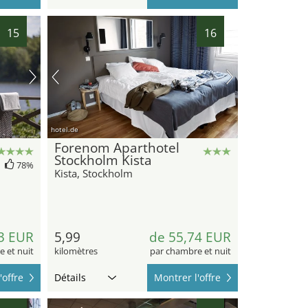
15
16
hotel.de
Forenom Aparthotel
Stockholm Kista
78%
Kista, Stockholm
3 EUR
5,99
de 55,74 EUR
 et nuit
kilomètres
par chambre et nuit
'offre
Détails
Montrer l'offre