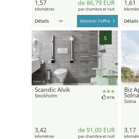
1,57
de 86,79 EUR
1,61
kilomètres
par chambre et nuit
kilomèt
Détails
Montrer l'offre
Détails
5
hotel.de
hotel.de
Scandic Alvik
Biz 
Soln
Stockholm
81%
Solna
3,42
de 91,00 EUR
3,17
kilomètres
par chambre et nuit
kilomèt