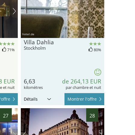
hotel.de
Villa Dahlia
Stockholm
71%
80%
8 EUR
6,63
de 264,13 EUR
 et nuit
kilomètres
par chambre et nuit
'offre
Détails
Montrer l'offre
27
28