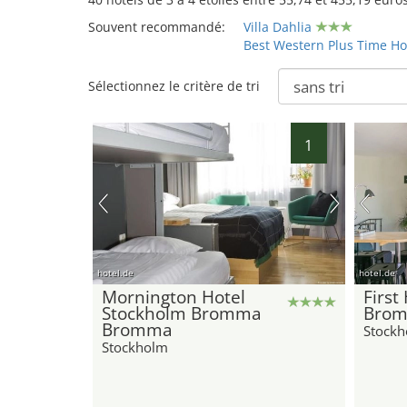
Souvent recommandé:
Villa Dahlia
Best Western Plus Time Ho
Sélectionnez le critère de tri
1
hotel.de
hotel.de
Mornington Hotel
First
Stockholm Bromma
Brom
Bromma
Stock
Stockholm