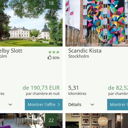
18
hotel.de
lby Slott
Scandic Kista
holm
Stockholm
80%
de 190,73 EUR
5,31
de 82,5
res
par chambre et nuit
kilomètres
par chambre
Montrer l'offre
Détails
Montrer l
22