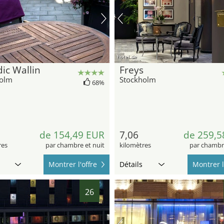
hotel.de
ic Wallin
Freys
holm
Stockholm
68%
de 154,49 EUR
7,06
de 259,5
res
par chambre et nuit
kilomètres
par chambre
Montrer l'offre
Détails
Montrer l
26