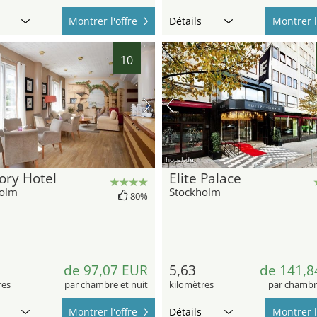
Montrer l'offre
Détails
Montrer l
10
hotel.de
ry Hotel
Elite Palace
holm
Stockholm
80%
de 97,07 EUR
5,63
de 141,8
res
par chambre et nuit
kilomètres
par chambre
Montrer l'offre
Détails
Montrer l