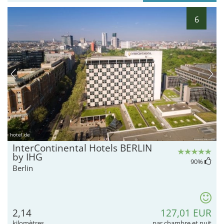
6
hotel.de
InterContinental Hotels BERLIN
by IHG
90
%
Berlin
2,14
127,01 EUR
kilomètres
par chambre et nuit