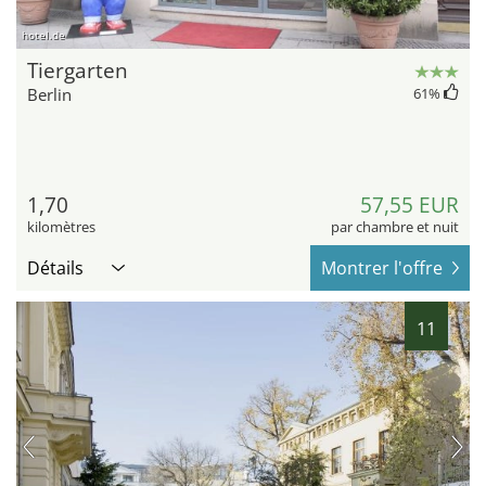
hotel.de
Tiergarten
Berlin
61
%
1,70
57,55 EUR
kilomètres
par chambre et nuit
Détails
Montrer l'offre
11