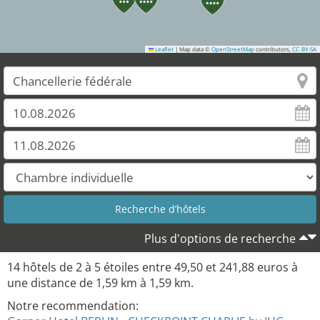
Leaflet
|
Map data ©
OpenStreetMap
contributors,
CC-BY-SA
Plus d'options de recherche
14
hôtels de
2
à
5
étoiles entre
49,50
et
241,88
euros à
une distance de
1,59
km à
1,59
km.
Notre recommendation: