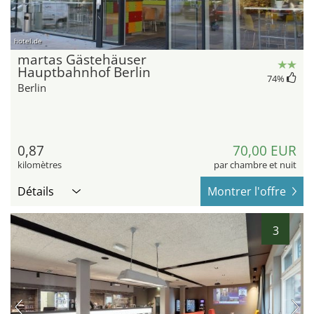
hotel.de
martas Gästehäuser
Hauptbahnhof Berlin
74
%
Berlin
0,87
70,00 EUR
kilomètres
par chambre et nuit
Détails
Montrer l'offre
3