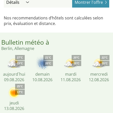
Détails
Montrer l'offre
Nos recommendations d’hôtels sont calculées selon
prix, évaluation et distance.
Bulletin météo à
Berlin, Allemagne
27°C
21°C
20°C
22°C
15°C
20°C
15°C
15°C
aujourd´hui
demain
mardi
mercredi
09.08.2026
10.08.2026
11.08.2026
12.08.2026
25°C
17°C
jeudi
13.08.2026