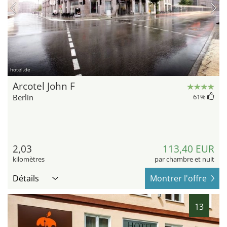
hotel.de
Arcotel John F
Berlin
61
%
2,03
113,40 EUR
kilomètres
par chambre et nuit
Détails
Montrer l'offre
13