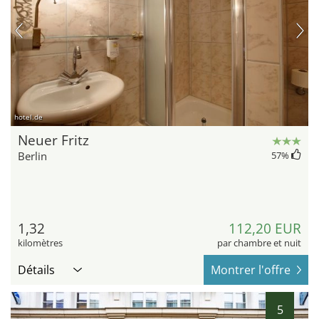
hotel.de
Neuer Fritz
Berlin
57
%
1,32
112,20 EUR
kilomètres
par chambre et nuit
Détails
Montrer l'offre
5