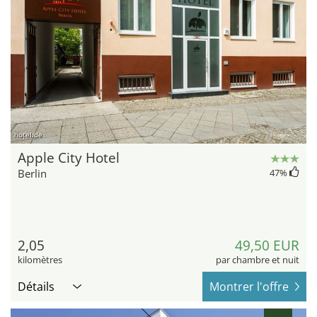
hotel.de
Apple City Hotel
Berlin
47
%
2,05
49,50 EUR
kilomètres
par chambre et nuit
Détails
Montrer l'offre