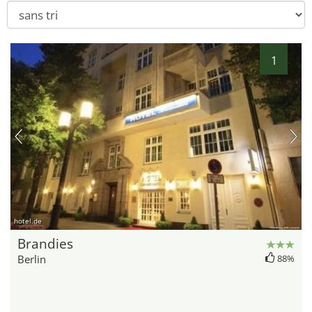
1
hotel.de
Brandies
Berlin
88%