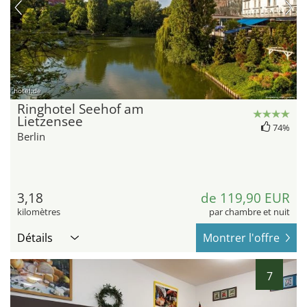
hotel.de
Ringhotel Seehof am
Lietzensee
74%
Berlin
3,18
de 119,90 EUR
kilomètres
par chambre et nuit
Détails
Montrer l'offre
7