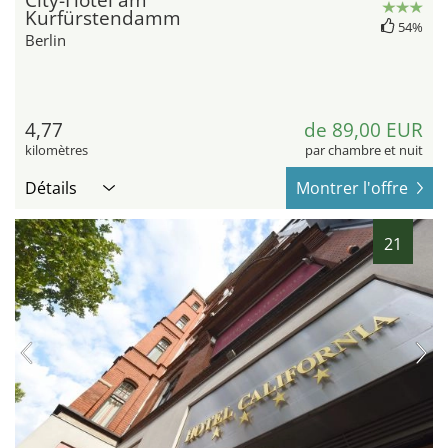
City-Hotel am
Kurfürstendamm
54%
Berlin
4,77
de 89,00 EUR
kilomètres
par chambre et nuit
Détails
Montrer l'offre
21