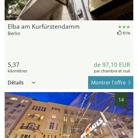
hotel.de
Elba am Kurfürstendamm
Berlin
81%
5,37
de 97,10 EUR
kilomètres
par chambre et nuit
Détails
Montrer l'offre
14