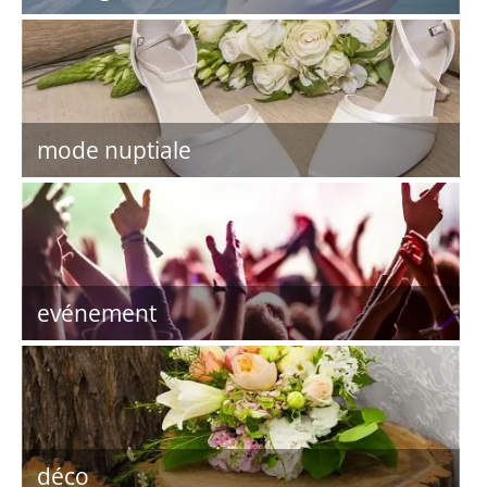
mode nuptiale
evénement
déco