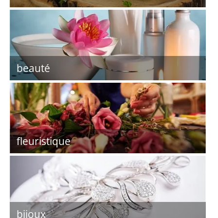
beauté
fleuristique
bijoux