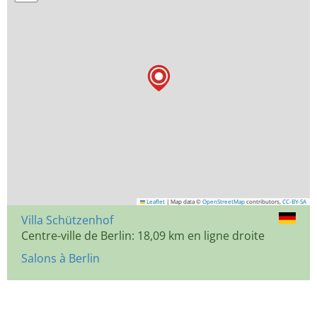
Leaflet
|
Map data ©
OpenStreetMap
contributors,
CC-BY-SA
Villa Schützenhof
Centre-ville de Berlin: 18,09 km en ligne droite
Salons à Berlin