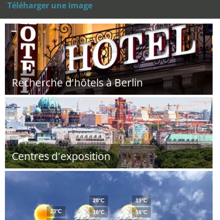
Téléharger une image
Recherche d'hôtels à Berlin
Centres d'exposition
28°C
19°C
23°C
16°C
16°C