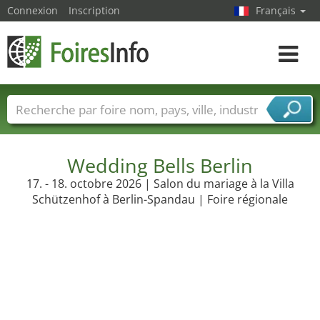
Connexion
Inscription
Français
Toggle
navigat
Foire noms
Pays
Villes
Secteurs de foire
Secteurs du fournisseur de services
Wedding Bells Berlin
17. - 18. octobre 2026 | Salon du mariage à la Villa
Schützenhof à Berlin-Spandau | Foire régionale