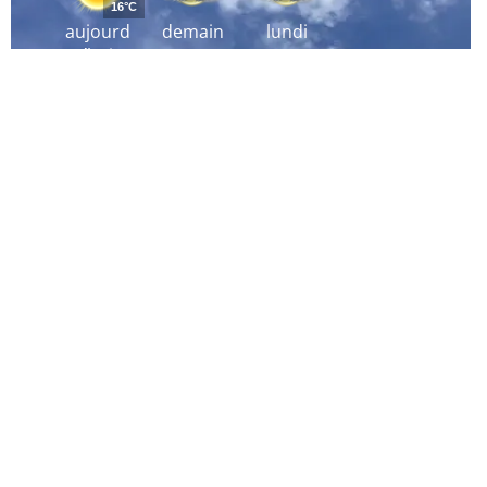
16°C
aujourd
demain
lundi
´hui