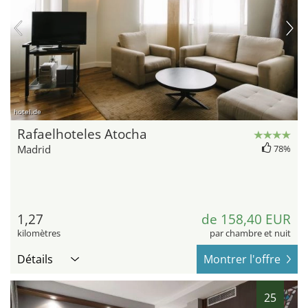
hotel.de
Rafaelhoteles Atocha
Madrid
78%
1,27
de 158,40 EUR
kilomètres
par chambre et nuit
Détails
Montrer l'offre
25