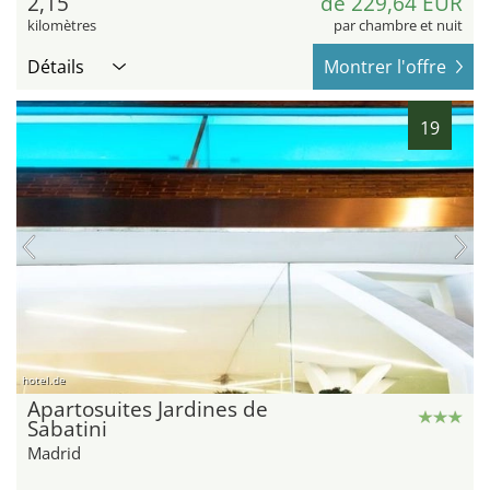
2,15
de 229,64 EUR
kilomètres
par chambre et nuit
Détails
Montrer l'offre
19
hotel.de
Apartosuites Jardines de
Sabatini
Madrid