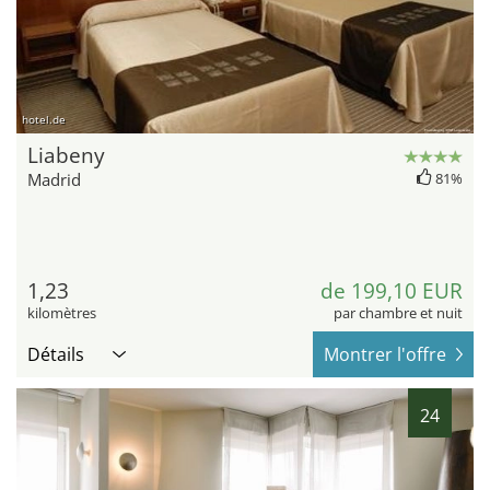
hotel.de
Liabeny
Madrid
81%
1,23
de 199,10 EUR
kilomètres
par chambre et nuit
Détails
Montrer l'offre
24