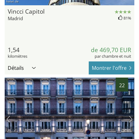
hotel.de
Vincci Capitol
Madrid
81%
1,54
de 469,70 EUR
kilomètres
par chambre et nuit
Détails
Montrer l'offre
22