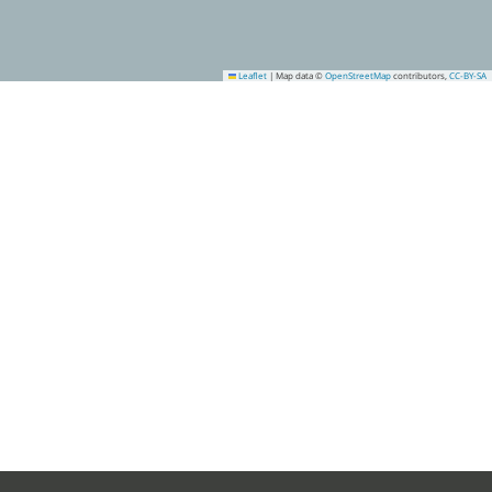
Leaflet
|
Map data ©
OpenStreetMap
contributors,
CC-BY-SA