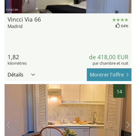
hotel.de
Vincci Via 66
Madrid
64%
1,82
de 418,00 EUR
kilomètres
par chambre et nuit
Détails
Montrer l'offre
14