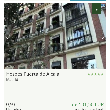
9
hotel.de
Hospes Puerta de Alcalá
Madrid
0,93
de 501,50 EUR
kilomètres
par chambre et nuit