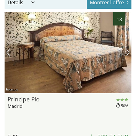
Détails
Montrer l'offre
18
hotel.de
Principe Pio
Madrid
50%