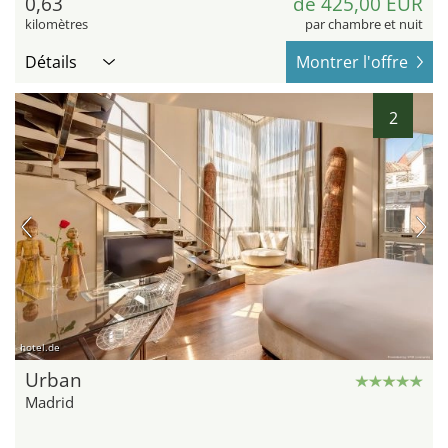
0,63
de 425,00 EUR
kilomètres
par chambre et nuit
Détails
Montrer l'offre
2
hotel.de
Urban
Madrid