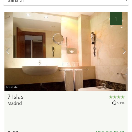
1
hotel.de
7 Islas
Madrid
91%