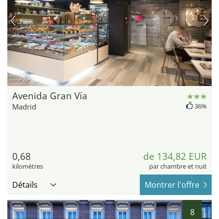
hotel.de
Avenida Gran Vía
Madrid
36%
0,68
de 134,82 EUR
kilomètres
par chambre et nuit
Détails
Montrer l'offre
8