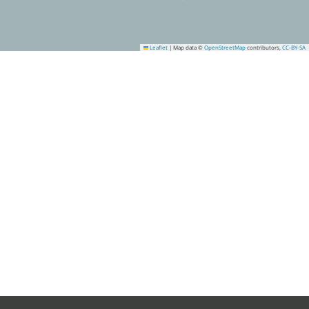
Leaflet
|
Map data ©
OpenStreetMap
contributors,
CC-BY-SA