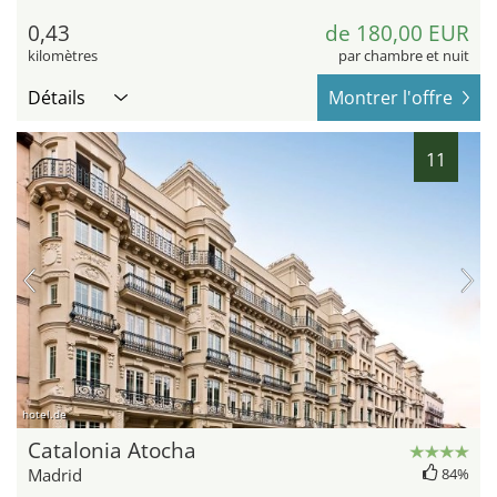
0,43
de 180,00 EUR
kilomètres
par chambre et nuit
Détails
Montrer l'offre
11
hotel.de
Catalonia Atocha
Madrid
84%