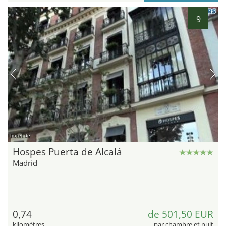
9
hotel.de
Hospes Puerta de Alcalá
Madrid
0,74
de 501,50 EUR
kilomètres
par chambre et nuit