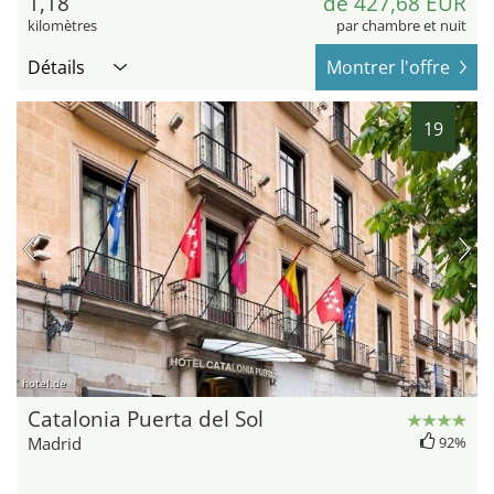
1,18
de 427,68 EUR
kilomètres
par chambre et nuit
Détails
Montrer l'offre
19
hotel.de
Catalonia Puerta del Sol
Madrid
92%