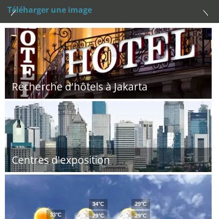
Téléharger une image
Recherche d'hôtels à Jakarta
Centres d'exposition
34°C
29°C
33°C
29°C
29°C