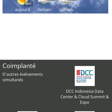
29°C
aujourd
demain
samedi
´hui
Coimplanté
D'autres événements
simultanés
DCC Indonesia Data
Center & Cloud Summit &
Expo