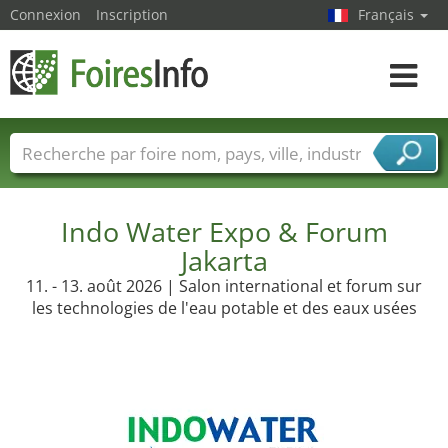
Connexion
Inscription
Français
Toggle
navigat
Foire noms
Pays
Villes
Secteurs de foire
Secteurs du fournisseur de services
Indo Water Expo & Forum
Jakarta
11. - 13. août 2026 | Salon international et forum sur
les technologies de l'eau potable et des eaux usées