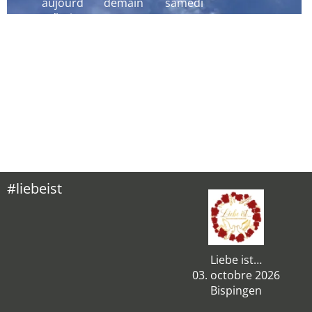
aujourd
demain
samedi
´hui
#liebeist
Liebe ist…
03. octobre 2026
Bispingen