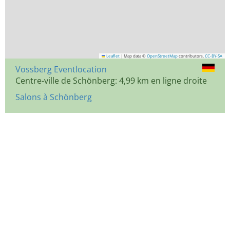
Leaflet
|
Map data ©
OpenStreetMap
contributors,
CC-BY-SA
Vossberg Eventlocation
Centre-ville de Schönberg: 4,99 km en ligne droite
Salons à Schönberg