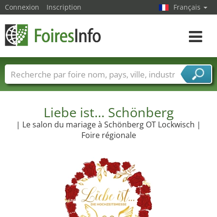
Connexion
Inscription
Français
Toggle
navigat
Foire noms
Pays
Villes
Secteurs de foire
Secteurs du fournisseur de services
Liebe ist... Schönberg
| Le salon du mariage à Schönberg OT Lockwisch |
Foire régionale