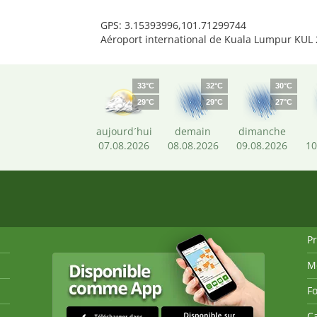
GPS: 3.15393996,101.71299744
Aéroport international de Kuala Lumpur KUL
33°C
32°C
30°C
29°C
29°C
27°C
aujourd´hui
demain
dimanche
07.08.2026
08.08.2026
09.08.2026
10
P
M
Fo
Ca