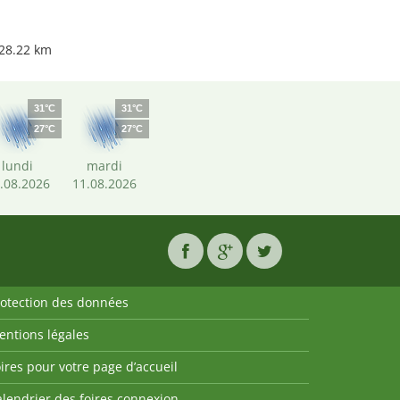
 28.22 km
31°C
31°C
27°C
27°C
lundi
mardi
.08.2026
11.08.2026
rotection des données
entions légales
ires pour votre page d’accueil
lendrier des foires connexion