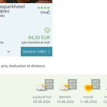
ssparkhotel
opau
79
%
pau
94,50 EUR
res
par chambre et nuit
Montrer l'offre
prix, évaluation et distance.
30°C
24°C
20°C
17°C
21°C
16°C
aujourd´hui
demain
mardi
m
09.08.2026
10.08.2026
11.08.2026
12