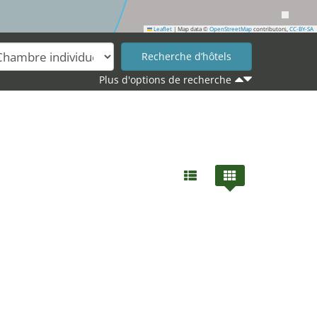
Leaflet
|
Map data ©
OpenStreetMap
contributors,
CC-BY-SA
Plus d'options de recherche