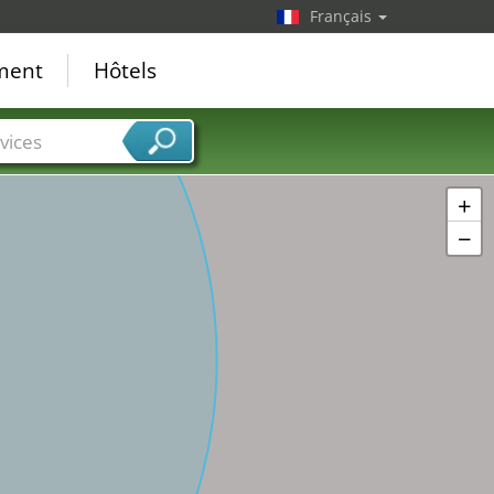
Français
ement
Hôtels
vices
+
−