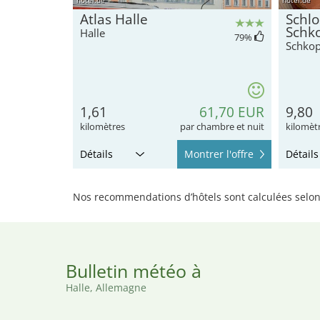
Atlas Halle
Schlo
Schk
Halle
79
%
Schko
1,61
61,70 EUR
9,80
kilomètres
par chambre et nuit
kilomèt
Détails
Montrer l'offre
Détails
Nos recommendations d’hôtels sont calculées selon 
Bulletin météo à
Halle, Allemagne