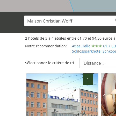
2
hôtels de
3
à
4
étoiles entre
61,70
et
94,50
euros à
Notre recommendation:
Atlas Halle
61.7 E
Schlossparkhotel Schkop
Sélectionnez le critère de tri
1
hotel.de
hotel.de