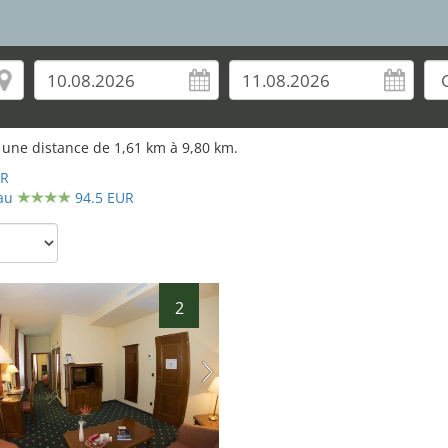
 une distance de
1,61
km à
9,80
km.
UR
au
94.5 EUR
2
2