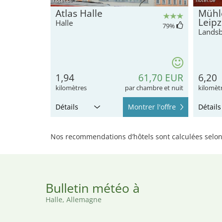
Atlas Halle
Mühle
Leipz
Halle
79
%
Landsb
1,94
61,70 EUR
6,20
kilomètres
par chambre et nuit
kilomèt
Détails
Montrer l'offre
Détails
Nos recommendations d’hôtels sont calculées selon 
Bulletin météo à
Halle, Allemagne