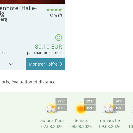
nhotel Halle-
ig
81
%
erg
80,10 EUR
res
par chambre et nuit
Montrer l'offre
prix, évaluation et distance.
23°C
22°C
28°C
16°C
15°C
15°C
aujourd´hui
demain
dimanche
07.08.2026
08.08.2026
09.08.2026
10