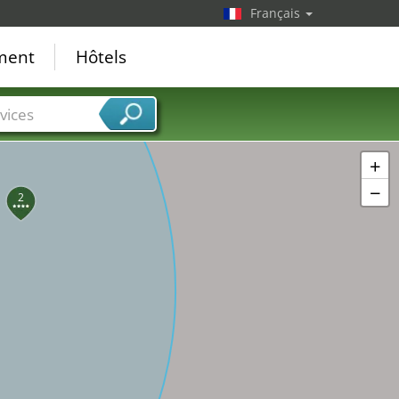
Français
ement
Hôtels
vices
+
−
2