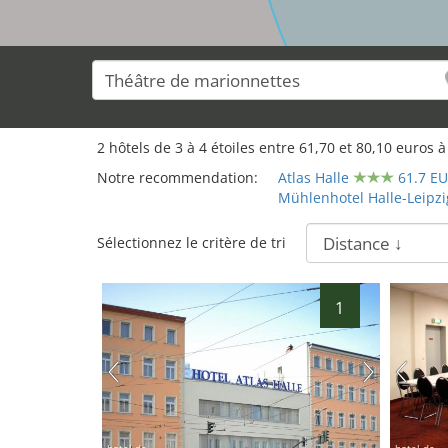
2
hôtels de
3
à
4
étoiles entre
61,70
et
80,10
euros à
Notre recommendation:
Atlas Halle
61.7 E
Mühlenhotel Halle-Leipzi
Sélectionnez le critère de tri
1
hotel.de
hotel.de