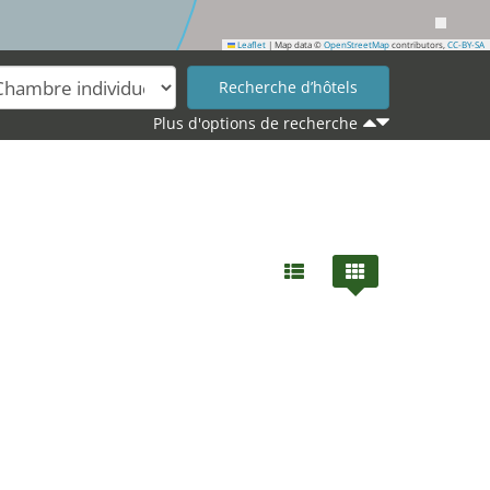
Leaflet
|
Map data ©
OpenStreetMap
contributors,
CC-BY-SA
Plus d'options de recherche