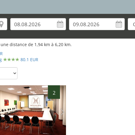
 une distance de
1,94
km à
6,20
km.
UR
g
80.1 EUR
2