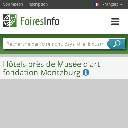
Connexion
Inscription
Français
Toggle
navigat
Foire noms
Pays
Villes
Secteurs de foire
Secteurs du fournisseur de services
Hôtels près de Musée d'art
fondation Moritzburg