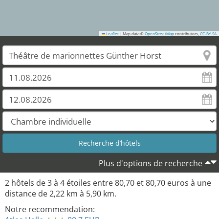
Leaflet
|
Map data ©
OpenStreetMap
contributors,
CC-BY-SA
Plus d'options de recherche
2
hôtels de
3
à
4
étoiles entre
80,70
et
80,70
euros à une
distance de
2,22
km à
5,90
km.
Notre recommendation: