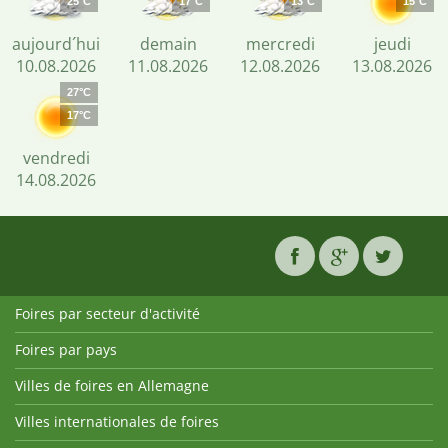
25°C
17°C
13°C
15°C
aujourd´hui
demain
mercredi
jeudi
10.08.2026
11.08.2026
12.08.2026
13.08.2026
27°C
17°C
vendredi
14.08.2026
Foires par secteur d'activité
Foires par pays
Villes de foires en Allemagne
Villes internationales de foires