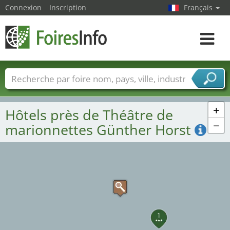
Connexion
Inscription
Français
Toggle
navigat
Foire noms
Pays
Villes
Secteurs de foire
Secteurs du fournisseur de services
+
Hôtels près de Théâtre de
−
marionnettes Günther Horst
1