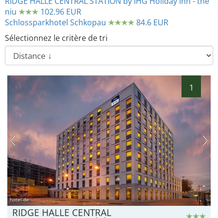
RIDGE HALLE CENTRAL STATION by IHG Holiday Inn - the
niu
102.96 EUR
Schlossparkhotel Schkopau
84.6 EUR
Sélectionnez le critère de tri
1
hotel.de
RIDGE HALLE CENTRAL