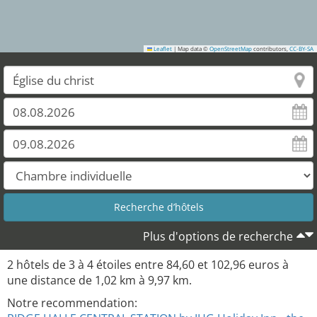
Leaflet
|
Map data ©
OpenStreetMap
contributors,
CC-BY-SA
2
Plus d'options de recherche
2
hôtels de
3
à
4
étoiles entre
84,60
et
102,96
euros à
une distance de
1,02
km à
9,97
km.
Notre recommendation: