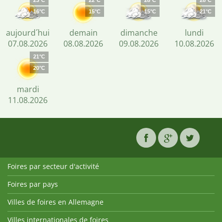
23°C
22°C
28°C
28°C
16°C
15°C
15°C
21°C
aujourd´hui
demain
dimanche
lundi
07.08.2026
08.08.2026
09.08.2026
10.08.2026
21°C
20°C
mardi
11.08.2026
Foires par secteur d'activité
Foires par pays
Villes de foires en Allemagne
Villes internationales de foires