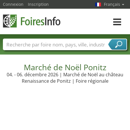
Connexion
Inscription
Français
Toggle
navigat
Foire noms
Pays
Villes
Secteurs de foire
Secteurs du fournisseur de services
Marché de Noël Ponitz
04. - 06. décembre 2026 | Marché de Noël au château
Renaissance de Ponitz | Foire régionale