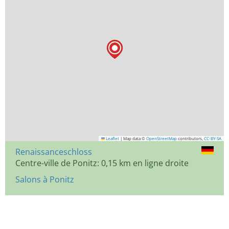
Leaflet
|
Map data ©
OpenStreetMap
contributors,
CC-BY-SA
Renaissanceschloss
Centre-ville de Ponitz: 0,15 km en ligne droite
Salons à Ponitz