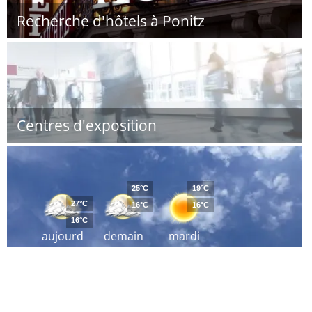
Recherche d'hôtels à Ponitz
Centres d'exposition
25°C
19°C
27°C
16°C
16°C
16°C
aujourd
demain
mardi
´hui