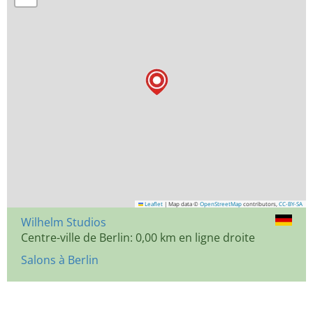
Leaflet
|
Map data ©
OpenStreetMap
contributors,
CC-BY-SA
Wilhelm Studios
Centre-ville de Berlin: 0,00 km en ligne droite
Salons à Berlin