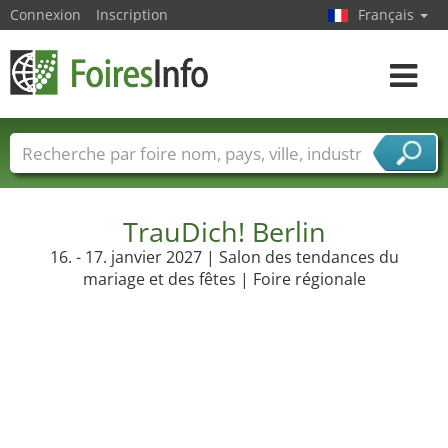
Connexion
Inscription
Français
Toggle
navigat
Foire noms
Pays
Villes
Secteurs de foire
Secteurs du fournisseur de services
TrauDich! Berlin
16. - 17. janvier 2027 | Salon des tendances du
mariage et des fêtes | Foire régionale