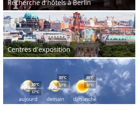
Recherche d'hôtels à Berlin
Centres d'exposition
23°C
28°C
20°C
17°C
17°C
17°C
aujourd
demain
dimanche
´hui