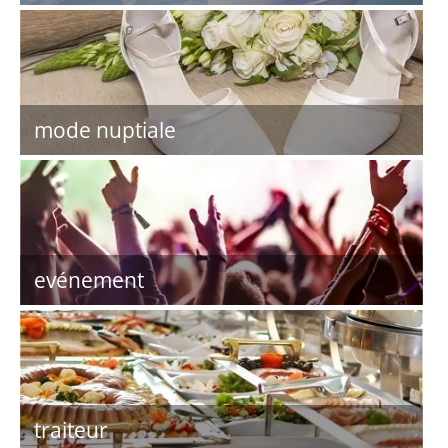
mode nuptiale
evénement
traiteur