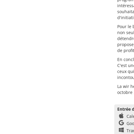
intéres
souhaita
d'initia
Pour le 
non seul
détendre
propose 
de profi
En concl
C'est un
ceux qui
incontou
La wir h
octobre 
Entrée d
Cal
Goo
Tra