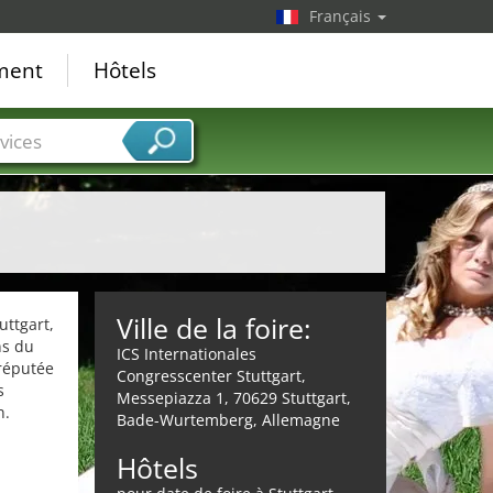
Français
ement
Hôtels
vices
Ville de la foire:
uttgart,
ns du
ICS Internationales
 réputée
Congresscenter Stuttgart,
s
Messepiazza 1, 70629 Stuttgart,
n.
Bade-Wurtemberg, Allemagne
Hôtels