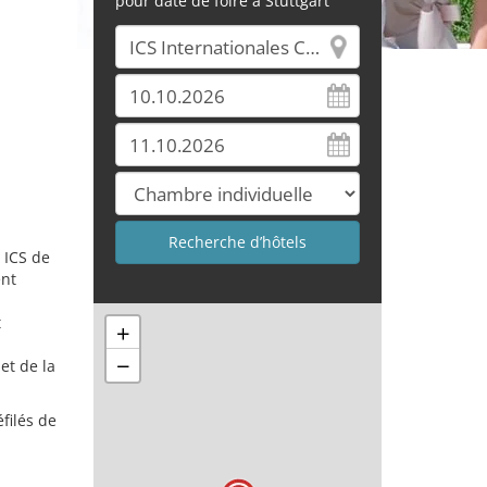
pour date de foire à Stuttgart
 ICS de
ent
t
+
−
et de la
filés de