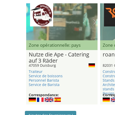
Zone opérationnelle: pays
Zone 
Nutze die Ape - Catering
roan
auf 3 Räder
47059 Duisburg
82031 
Traiteur
Constr
Service de boissons
Constru
Personnel Barista
Stands 
Service de Barista
Archite
stands
Design 
Correspondance:
Corres