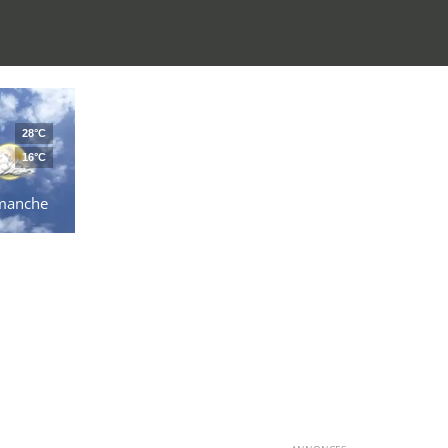
28°C
16°C
manche