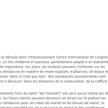
 se déroule dans l'impressionnant Centre International de Congrès
rt, un lieu moderne et spacieux, parfaitement adapté à un événem
lle importance. Sur place, les visiteurs peuvent s'informer sur les
s tendances en matière de mode nuptiale, d'alliances, de bijoux e
oires. Mais ce n'est pas tout : des nouveautés passionnantes sont
t à découvrir dans les domaines de la restauration, de la coiffure 
oments forts du salon "wir heiraten!" est sans aucun doute ses dé
i, les futurs mariés peuvent découvrir en direct sur le podium les
s tendances pour les robes de mariée et les tenues de marié. Le
me est complété par de la musique en direct et des conférences