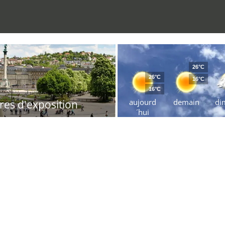
26°C
26°C
16°C
16°C
aujourd
demain
di
res d'exposition
´hui