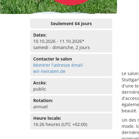
Seulement 64 jours
Dates:
10.10.2026 - 11.10.2026*
samedi - dimanche, 2 jours
Contacter le salon
Montrer l'adresse émail
wir-heiraten.de
Le salon
Stuttga
Accès:
d'une te
public
dernière
d'access
Rotation:
égalemen
annuel
beauté.
Heure locale:
Un des m
16:26 heures (UTC +02:00)
mode. Ic
dernière
program