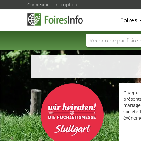
Connexion
Inscription
Foires
Foire noms
Pays
Chaque a
présenta
mariage 
société 
événeme