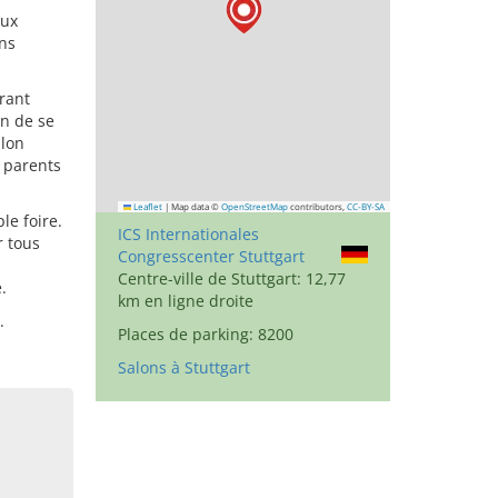
eux
ons
frant
on de se
alon
 parents
Leaflet
|
Map data ©
OpenStreetMap
contributors,
CC-BY-SA
le foire.
ICS Internationales
r tous
Congresscenter Stuttgart
Centre-ville de Stuttgart: 12,77
.
km en ligne droite
.
Places de parking: 8200
Salons à Stuttgart