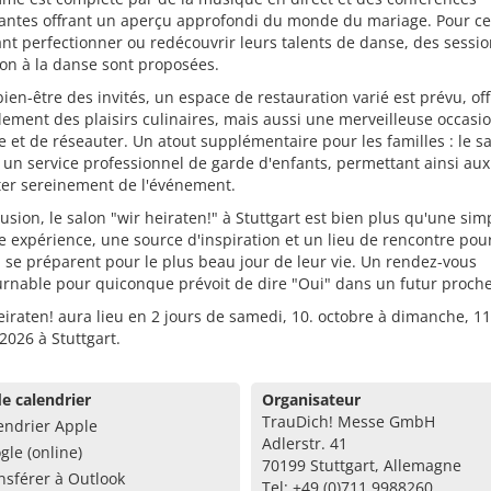
santes offrant un aperçu approfondi du monde du mariage. Pour c
nt perfectionner ou redécouvrir leurs talents de danse, des sessi
tion à la danse sont proposées.
bien-être des invités, un espace de restauration varié est prévu, of
ement des plaisirs culinaires, mais aussi une merveilleuse occasi
 et de réseauter. Un atout supplémentaire pour les familles : le s
un service professionnel de garde d'enfants, permettant ainsi aux
ter sereinement de l'événement.
usion, le salon "wir heiraten!" à Stuttgart est bien plus qu'une simp
e expérience, une source d'inspiration et un lieu de rencontre pou
 se préparent pour le plus beau jour de leur vie. Un rendez-vous
rnable pour quiconque prévoit de dire "Oui" dans un futur proche
eiraten! aura lieu en 2 jours de samedi, 10. octobre à dimanche, 11
2026 à Stuttgart.
e calendrier
Organisateur
TrauDich! Messe GmbH
endrier Apple
Adlerstr. 41
gle (online)
70199 Stuttgart, Allemagne
nsférer à Outlook
Tel: +49 (0)711 9988260