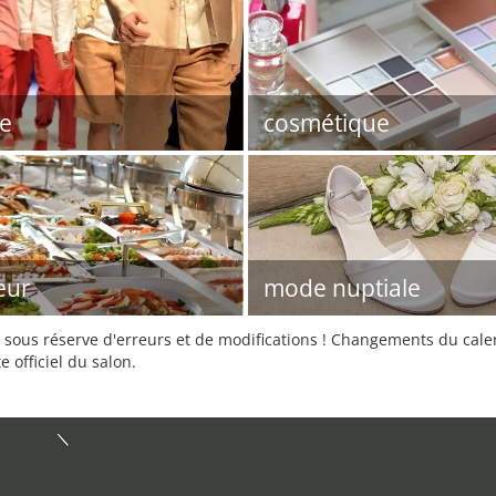
e
cosmétique
eur
mode nuptiale
sous réserve d'erreurs et de modifications ! Changements du calend
e officiel du salon.