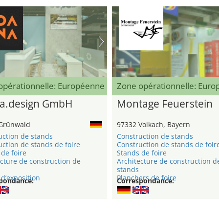
opérationnelle: Européenne
Zone opérationnelle: Eur
a.design GmbH
Montage Feuerstein
Grünwald
97332 Volkach, Bayern
uction de stands
Construction de stands
ction de stands de foire
Construction de stands de foir
de foire
Stands de foire
cture de construction de
Architecture de construction d
stands
d’exposition
Planchers de foire
pondance:
Correspondance: