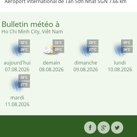
Aéroport international de Tân Sơn Nhất SGN 7.66 km
Bulletin météo à
Ho Chi Minh City, Viêt Nam
32°C
31°C
29°C
29°C
29°C
28°C
27°C
26°C
aujourd´hui
demain
dimanche
lundi
07.08.2026
08.08.2026
09.08.2026
10.08.2026
29°C
27°C
mardi
11.08.2026