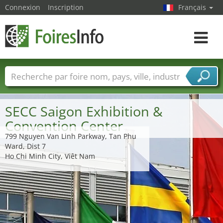
Connexion
Inscription
Français
Toggle
navigat
Foire noms
Pays
Villes
Secteurs de foire
Secteurs du fournisseur de services
SECC Saigon Exhibition &
Convention Center
799 Nguyen Van Linh Parkway, Tan Phu
Ward, Dist 7
Ho Chi Minh City, Viêt Nam