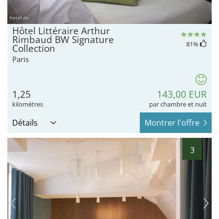
hotel.de
Hôtel Littéraire Arthur
Rimbaud BW Signature
81
%
Collection
Paris
1,25
143,00 EUR
kilomètres
par chambre et nuit
Détails
Montrer l'offre
3