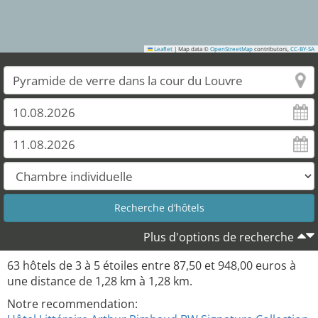
Leaflet
|
Map data ©
OpenStreetMap
contributors,
CC-BY-SA
Plus d'options de recherche
63
hôtels de
3
à
5
étoiles entre
87,50
et
948,00
euros à
une distance de
1,28
km à
1,28
km.
Notre recommendation: