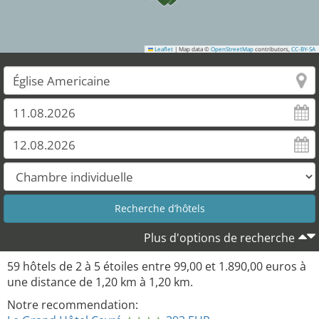
Leaflet
|
Map data ©
OpenStreetMap
contributors,
CC-BY-SA
Plus d'options de recherche
59
hôtels de
2
à
5
étoiles entre
99,00
et
1.890,00
euros à
une distance de
1,20
km à
1,20
km.
Notre recommendation: