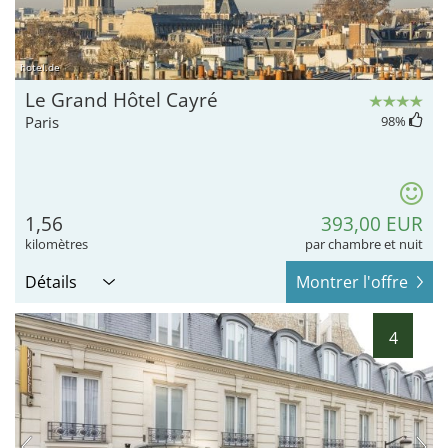
hotel.de
Le Grand Hôtel Cayré
Paris
98
%
1,56
393,00 EUR
kilomètres
par chambre et nuit
Détails
Montrer l'offre
4