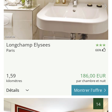
hotel.de
Longchamp Elysees
Paris
66
%
1,59
186,00 EUR
kilomètres
par chambre et nuit
Détails
Montrer l'offre
14