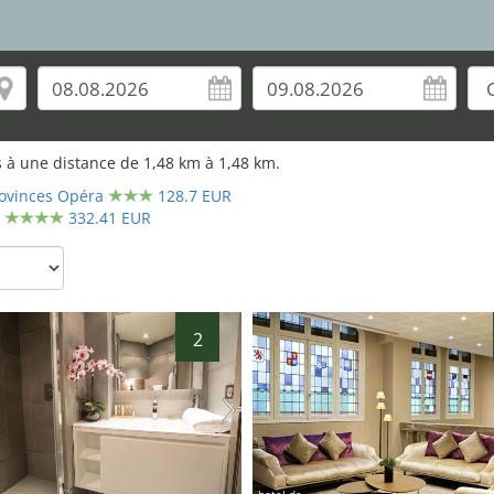
 à une distance de
1,48
km à
1,48
km.
rovinces Opéra
128.7 EUR
332.41 EUR
2
hotel.de