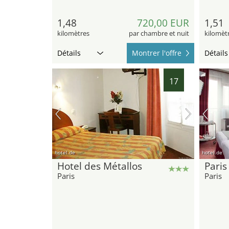
1,48
720,00 EUR
1,51
kilomètres
par chambre et nuit
kilomèt
Détails
Montrer l'offre
Détails
17
hotel.de
hotel.de
Hotel des Métallos
Paris
Paris
Paris