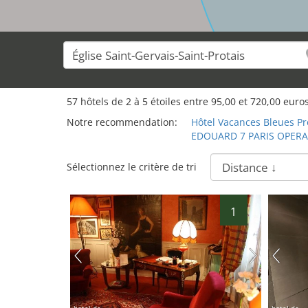
57
hôtels de
2
à
5
étoiles entre
95,00
et
720,00
euros
Notre recommendation:
Hôtel Vacances Bleues P
EDOUARD 7 PARIS OPERA
Sélectionnez le critère de tri
1
hotel.de
hotel.de