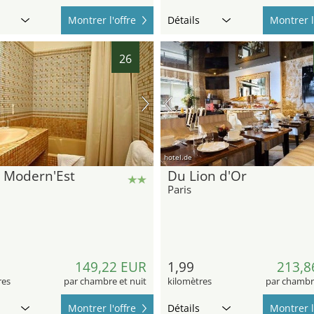
Montrer l'offre
Détails
Montrer l
26
hotel.de
 Modern'Est
Du Lion d'Or
Paris
149,22 EUR
1,99
213,8
res
par chambre et nuit
kilomètres
par chambre
Montrer l'offre
Détails
Montrer l