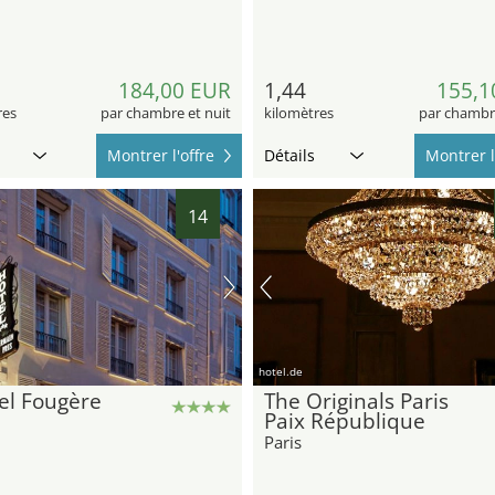
184,00 EUR
1,44
155,1
res
par chambre et nuit
kilomètres
par chambre
Montrer l'offre
Détails
Montrer l
14
hotel.de
el Fougère
The Originals Paris
Paix République
Paris