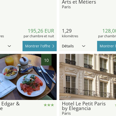
Arts et Métiers
Paris
195,26 EUR
1,29
128,0
res
par chambre et nuit
kilomètres
par chambre
Montrer l'offre
Détails
Montrer l
10
hotel.de
 Edgar &
Hotel Le Petit Paris
le
by Elegancia
Paris