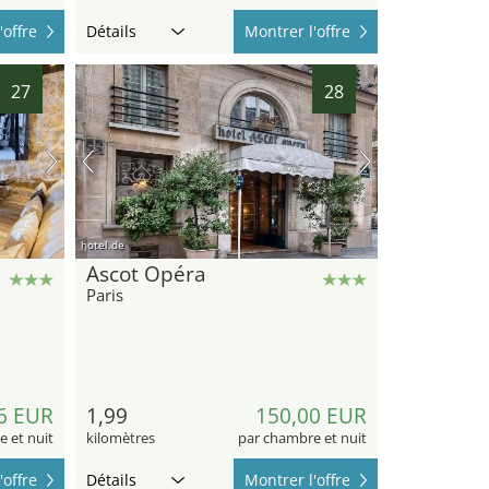
'offre
Détails
Montrer l'offre
27
28
hotel.de
Ascot Opéra
Paris
6 EUR
1,99
150,00 EUR
 et nuit
kilomètres
par chambre et nuit
'offre
Détails
Montrer l'offre