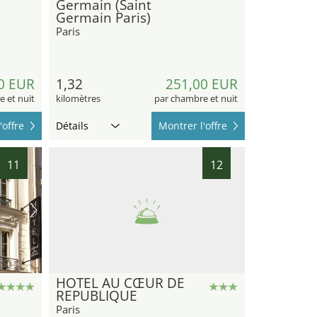
Germain (Saint
Germain Paris)
Paris
0 EUR
1,32
251,00 EUR
 et nuit
kilomètres
par chambre et nuit
'offre
Détails
Montrer l'offre
11
12
HOTEL AU CŒUR DE
REPUBLIQUE
Paris