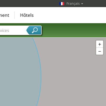
Français
ement
Hôtels
vices
+
−