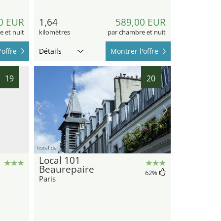
0 EUR
1,64
589,00 EUR
 et nuit
kilomètres
par chambre et nuit
'offre
Détails
Montrer l'offre
19
20
hotel.de
Local 101
Beaurepaire
62
%
Paris