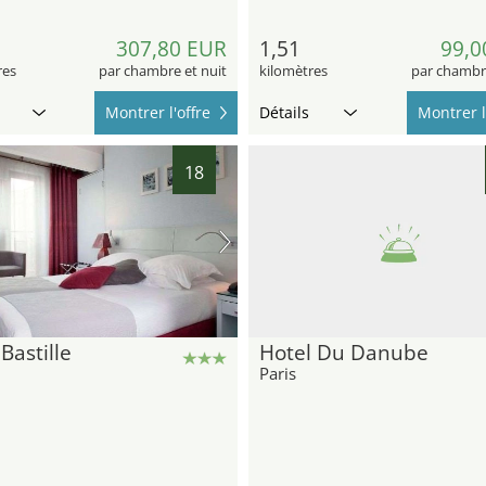
307,80 EUR
1,51
99,0
res
par chambre et nuit
kilomètres
par chambre
Montrer l'offre
Détails
Montrer l
18
 Bastille
Hotel Du Danube
Paris