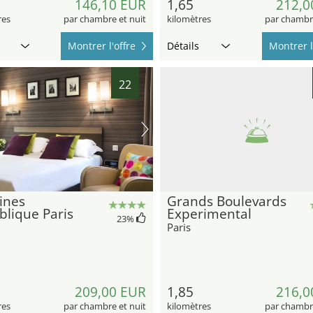
146,10 EUR
1,65
212,0
res
par chambre et nuit
kilomètres
par chambre
Montrer l'offre
Détails
Montrer l
22
ines
Grands Boulevards
lique Paris
Experimental
23
%
Paris
209,00 EUR
1,85
216,0
res
par chambre et nuit
kilomètres
par chambre