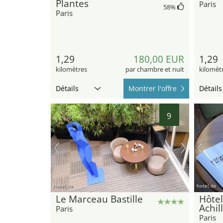
Plantes
Paris
58
%
Paris
1,29
180,00 EUR
1,29
kilomètres
par chambre et nuit
kilomèt
Détails
Montrer l'offre
Détails
9
hotel.de
hotel.de
Le Marceau Bastille
Hôtel
Achil
Paris
Paris