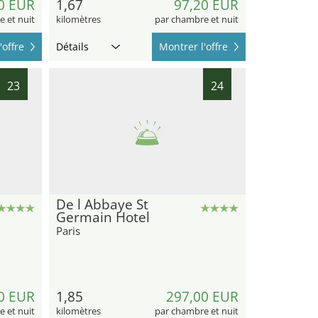
0 EUR
1,67
97,20 EUR
 et nuit
kilomètres
par chambre et nuit
'offre
Détails
Montrer l'offre
23
24
De l Abbaye St
Germain Hotel
Paris
0 EUR
1,85
297,00 EUR
 et nuit
kilomètres
par chambre et nuit