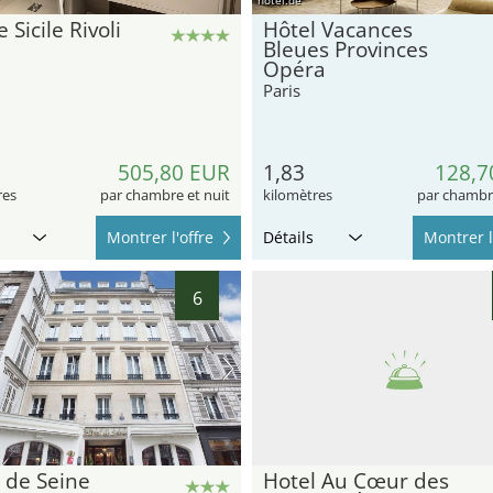
 Sicile Rivoli
Hôtel Vacances
Bleues Provinces
Opéra
Paris
505,80 EUR
1,83
128,7
res
par chambre et nuit
kilomètres
par chambre
Montrer l'offre
Détails
Montrer l
6
 de Seine
Hotel Au Cœur des