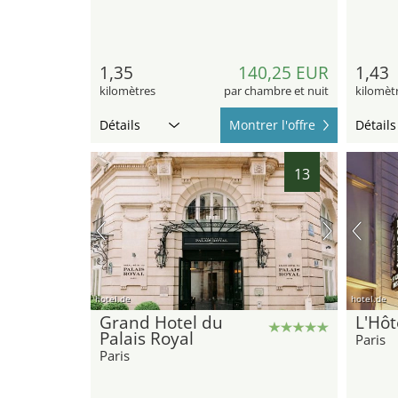
1,35
140,25 EUR
1,43
kilomètres
par chambre et nuit
kilomèt
Détails
Montrer l'offre
Détails
13
hotel.de
hotel.de
Grand Hotel du
L'Hôt
Palais Royal
Paris
Paris