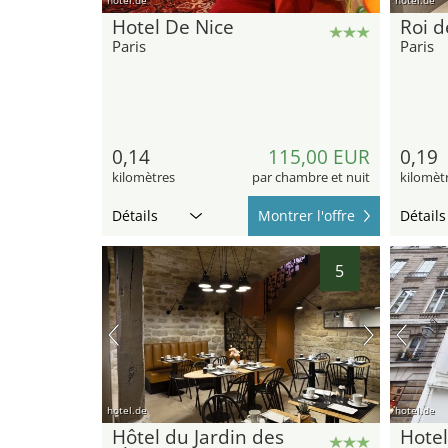
Hotel De Nice
Roi de
Paris
Paris
0,14
115,00 EUR
0,19
kilomètres
par chambre et nuit
kilomèt
Détails
Montrer l'offre
Détails
5
hotel.de
hotel.de
Hôtel du Jardin des
Hotel