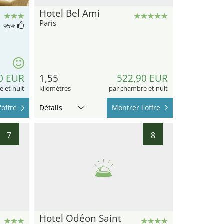
Hotel Bel Ami
Paris
95
%
0 EUR
1,55
522,90 EUR
 et nuit
kilomètres
par chambre et nuit
'offre
Détails
Montrer l'offre
7
8
Hotel Odéon Saint