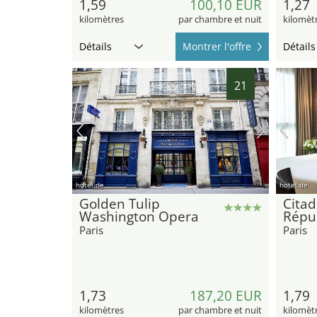
1,59
100,10 EUR
1,27
kilomètres
par chambre et nuit
kilomèt
Détails
Montrer l'offre
Détails
21
hotel.de
hotel.de
Golden Tulip
Citad
Washington Opera
Répub
Paris
Paris
1,73
187,20 EUR
1,79
kilomètres
par chambre et nuit
kilomèt