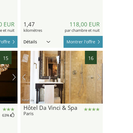
0 EUR
1,47
118,00 EUR
 et nuit
kilomètres
par chambre et nuit
'offre
Détails
Montrer l'offre
15
16
hotel.de
Hôtel Da Vinci & Spa
Paris
63
%