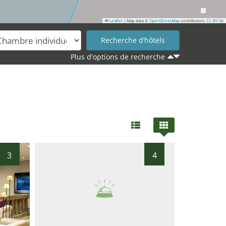
Leaflet
|
Map data ©
OpenStreetMap
contributors,
CC-BY-SA
Plus d'options de recherche
3
4