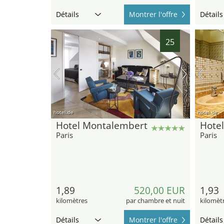
Détails
Montrer l'offre
Détails
25
hotel.de
hotel.de
Hotel Montalembert
Hotel
Paris
Paris
1,89
520,00 EUR
1,93
kilomètres
par chambre et nuit
kilomèt
Détails
Montrer l'offre
Détails