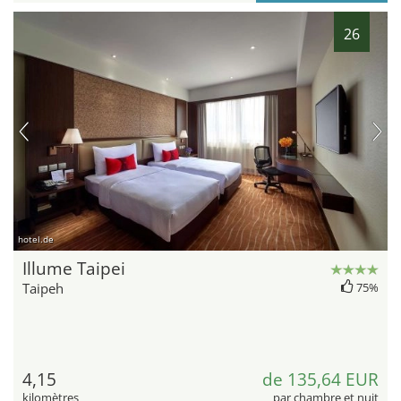
26
hotel.de
Illume Taipei
Taipeh
75%
4,15
de 135,64 EUR
kilomètres
par chambre et nuit