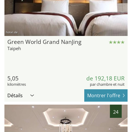
hotel.de
Green World Grand NanJing
Taipeh
5,05
de 192,18 EUR
kilomètres
par chambre et nuit
Détails
Montrer l'offre
24