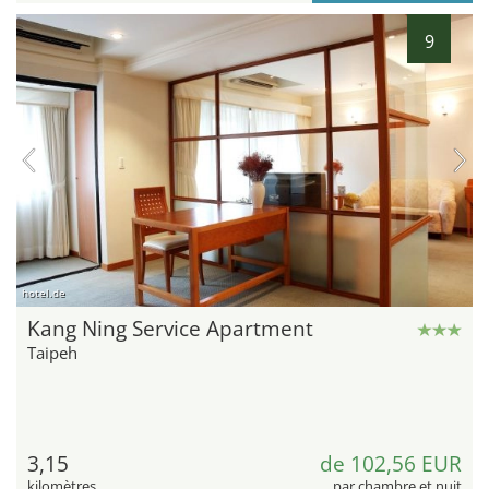
9
hotel.de
Kang Ning Service Apartment
Taipeh
3,15
de 102,56 EUR
kilomètres
par chambre et nuit