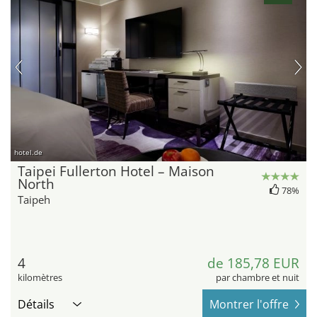
hotel.de
Taipei Fullerton Hotel – Maison
North
78%
Taipeh
4
de 185,78 EUR
kilomètres
par chambre et nuit
Détails
Montrer l'offre