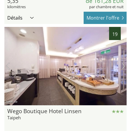
5,35
de 161,28 EUR
kilomètres
par chambre et nuit
Détails
Montrer l'offre
19
hotel.de
Wego Boutique Hotel Linsen
Taipeh