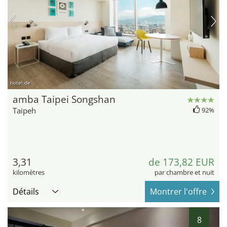
hotel.de
amba Taipei Songshan
Taipeh
92%
3,31
de 173,82 EUR
kilomètres
par chambre et nuit
Détails
Montrer l'offre
8