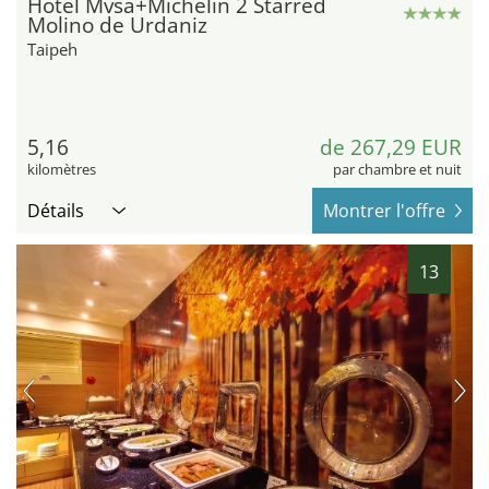
Hotel Mvsa+Michelin 2 Starred
Molino de Urdaniz
Taipeh
5,16
de 267,29 EUR
kilomètres
par chambre et nuit
Détails
Montrer l'offre
13