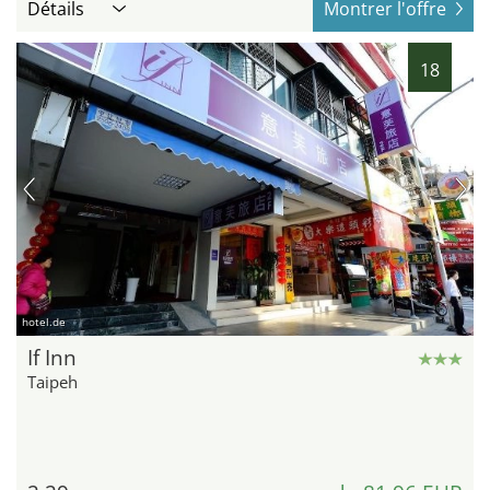
Détails
Montrer l'offre
18
hotel.de
If Inn
Taipeh