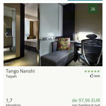
26
hotel.de
Tango Nanshi
Taipeh
84%
1,7
de 97,96 EUR
kilomètres
par chambre et nuit