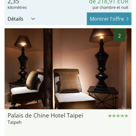
2,35
de 218,91 EUR
kilomètres
par chambre et nuit
Détails
Montrer l'offre
2
hotel.de
Palais de Chine Hotel Taipei
Taipeh