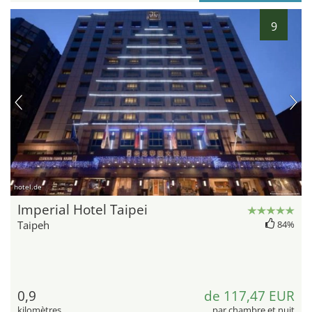
9
hotel.de
Imperial Hotel Taipei
Taipeh
84%
0,9
de 117,47 EUR
kilomètres
par chambre et nuit