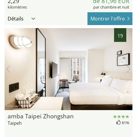
2,29
de 81,96 EUR
kilomètres
par chambre et nuit
Détails
Montrer l'offre
19
hotel.de
amba Taipei Zhongshan
Taipeh
81%