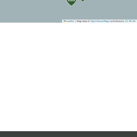
Leaflet
|
Map data ©
OpenStreetMap
contributors,
CC-BY-SA