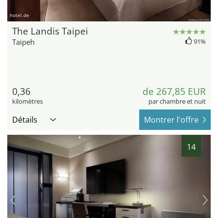
hotel.de
The Landis Taipei
Taipeh
91%
0,36
de 267,85 EUR
kilomètres
par chambre et nuit
Détails
Montrer l'offre
14