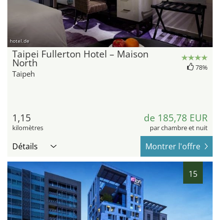
hotel.de
Taipei Fullerton Hotel – Maison
North
78%
Taipeh
1,15
de 185,78 EUR
kilomètres
par chambre et nuit
Détails
Montrer l'offre
15