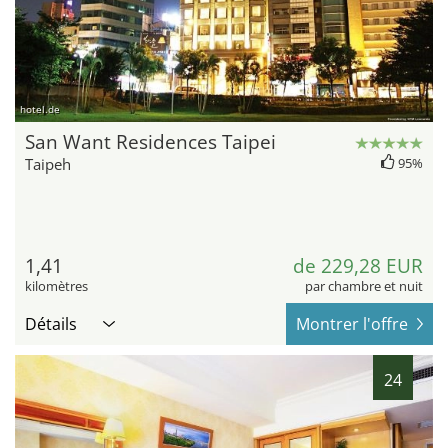
hotel.de
San Want Residences Taipei
Taipeh
95%
1,41
de 229,28 EUR
kilomètres
par chambre et nuit
Détails
Montrer l'offre
24