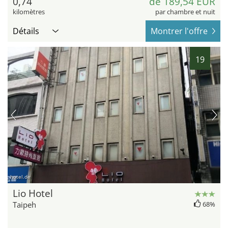
0,74
de 189,54 EUR
kilomètres
par chambre et nuit
Détails
Montrer l'offre
19
hotel.de
Lio Hotel
Taipeh
68%