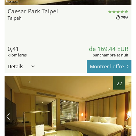
hotel.de
Caesar Park Taipei
Taipeh
75%
0,41
de 169,44 EUR
kilomètres
par chambre et nuit
Détails
Montrer l'offre
22