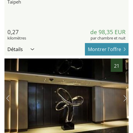
Taipeh
0,27
de 98,35 EUR
kilomètres
par chambre et nuit
Détails
Montrer l'offre
21