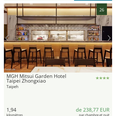
26
hotel.de
MGH Mitsui Garden Hotel
Taipei Zhongxiao
Taipeh
1,94
de 238,77 EUR
kilomètres
par chambre et nuit