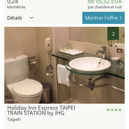
0,24
de 95,52 EUR
kilomètres
par chambre et nuit
Détails
Montrer l'offre
2
hotel.de
Holiday Inn Express TAIPEI
TRAIN STATION by IHG
Taipeh