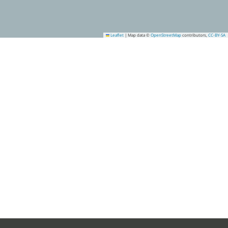
Leaflet
|
Map data ©
OpenStreetMap
contributors,
CC-BY-SA