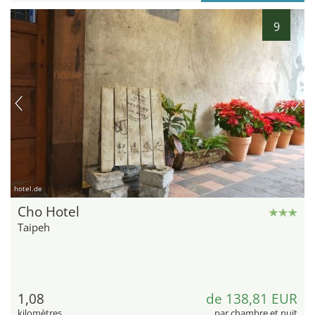
9
hotel.de
Cho Hotel
Taipeh
1,08
de 138,81 EUR
kilomètres
par chambre et nuit