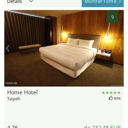
Détails
Montrer l'offre
9
hotel.de
Home Hotel
Taipeh
90%
4,76
de 232,48 EUR