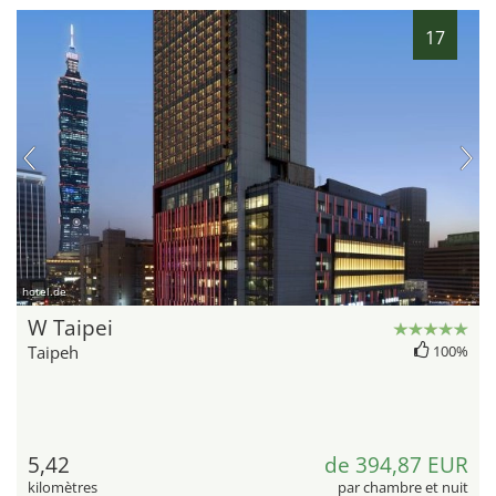
17
hotel.de
W Taipei
Taipeh
100%
5,42
de 394,87 EUR
kilomètres
par chambre et nuit