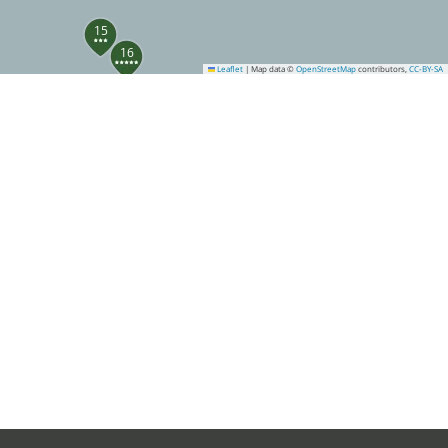
15
16
Leaflet
|
Map data ©
OpenStreetMap
contributors,
CC-BY-SA