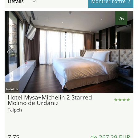
Détails
Montrer l'offre
26
hotel.de
Hotel Mvsa+Michelin 2 Starred
Molino de Urdaniz
Taipeh
7,75
de 267,29 EUR