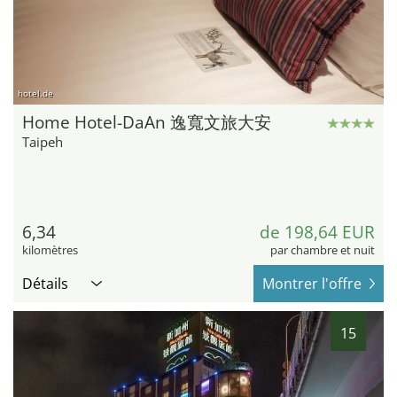
hotel.de
Home Hotel-DaAn 逸寬文旅大安
Taipeh
6,34
de 198,64 EUR
kilomètres
par chambre et nuit
Détails
Montrer l'offre
15