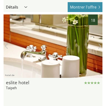
Détails
Montrer l'offre
18
hotel.de
eslite hotel
Taipeh