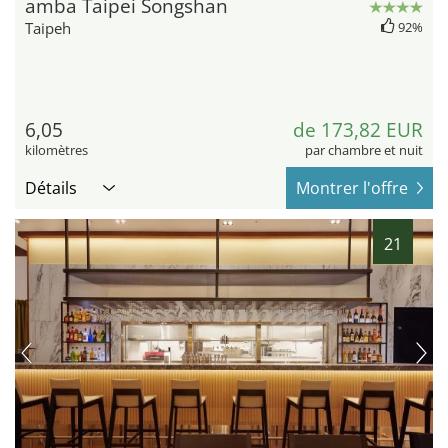
amba Taipei Songshan
Taipeh
92%
6,05
de 173,82 EUR
kilomètres
par chambre et nuit
Détails
Montrer l'offre
21