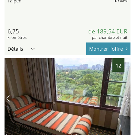
Taipeh
88%
6,75
de 189,54 EUR
kilomètres
par chambre et nuit
Détails
Montrer l'offre
12