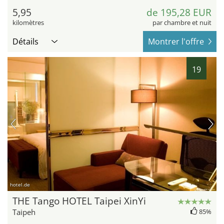
5,95
de 195,28 EUR
kilomètres
par chambre et nuit
Détails
Montrer l'offre
19
hotel.de
THE Tango HOTEL Taipei XinYi
Taipeh
85%