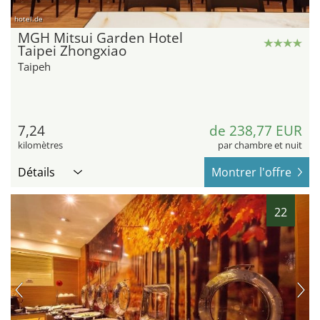
hotel.de
MGH Mitsui Garden Hotel
Taipei Zhongxiao
Taipeh
7,24
de 238,77 EUR
kilomètres
par chambre et nuit
Détails
Montrer l'offre
22