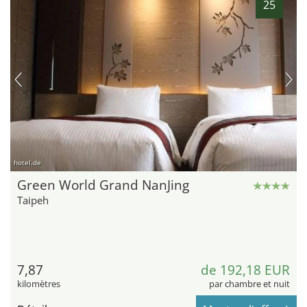
25
hotel.de
Green World Grand NanJing
Taipeh
7,87
de 192,18 EUR
kilomètres
par chambre et nuit