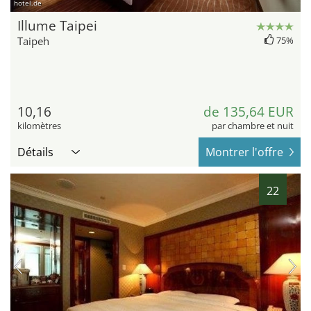
hotel.de
Illume Taipei
Taipeh
75%
10,16
de 135,64 EUR
kilomètres
par chambre et nuit
Détails
Montrer l'offre
22