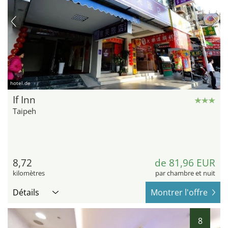
hotel.de
If Inn
Taipeh
8,72
de 81,96 EUR
kilomètres
par chambre et nuit
Détails
Montrer l'offre
8