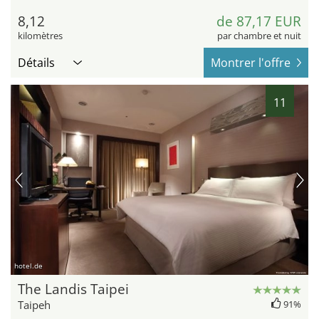
8,12
de 87,17 EUR
kilomètres
par chambre et nuit
Détails
Montrer l'offre
11
hotel.de
The Landis Taipei
Taipeh
91%