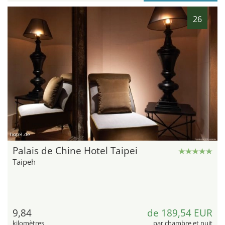
26
hotel.de
Palais de Chine Hotel Taipei
Taipeh
9,84
de 189,54 EUR
kilomètres
par chambre et nuit