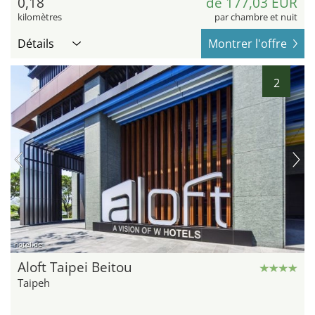
0,18
de 177,03 EUR
kilomètres
par chambre et nuit
Détails
Montrer l'offre
2
hotel.de
Aloft Taipei Beitou
Taipeh