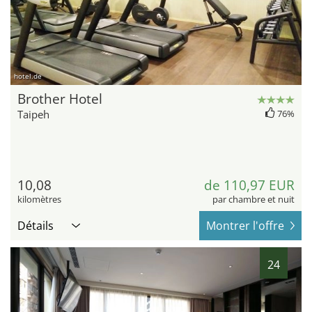
hotel.de
Brother Hotel
Taipeh
76%
10,08
de 110,97 EUR
kilomètres
par chambre et nuit
Détails
Montrer l'offre
24