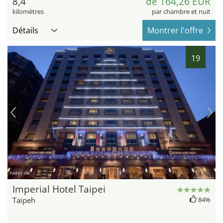
8,4
de 164,26 EUR
kilomètres
par chambre et nuit
Détails
Montrer l'offre
19
hotel.de
Imperial Hotel Taipei
Taipeh
84%