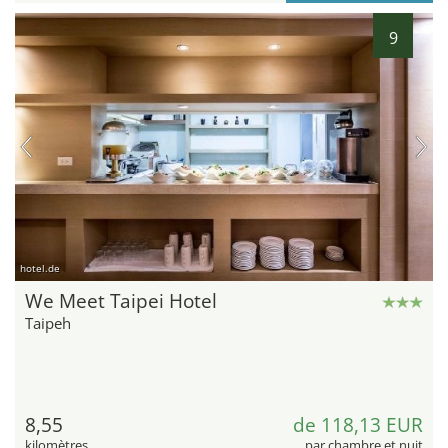
9
hotel.de
We Meet Taipei Hotel
Taipeh
8,55
de 118,13 EUR
kilomètres
par chambre et nuit