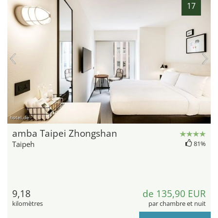
17
hotel.de
amba Taipei Zhongshan
Taipeh
81%
9,18
de 135,90 EUR
kilomètres
par chambre et nuit