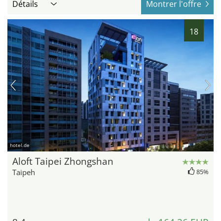
Détails
Montrer l'offre
18
hotel.de
Aloft Taipei Zhongshan
Taipeh
85%