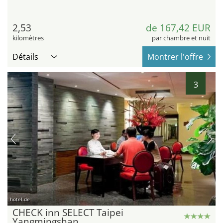
2,53
de 167,42 EUR
kilomètres
par chambre et nuit
Détails
Montrer l'offre
3
hotel.de
CHECK inn SELECT Taipei
Yangmingshan