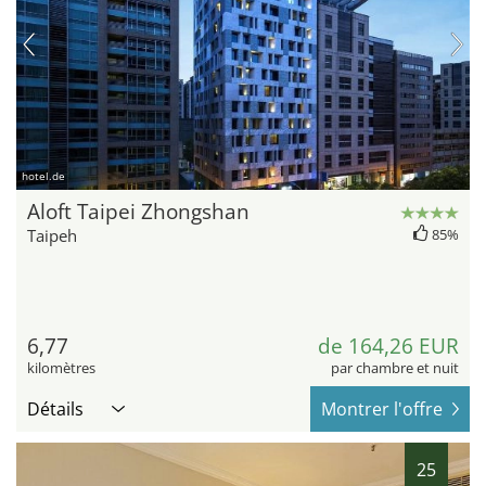
hotel.de
Aloft Taipei Zhongshan
Taipeh
85%
6,77
de 164,26 EUR
kilomètres
par chambre et nuit
Détails
Montrer l'offre
25