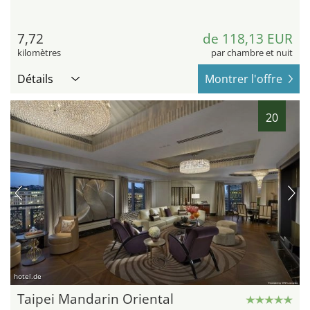
7,72
de 118,13 EUR
kilomètres
par chambre et nuit
Détails
Montrer l'offre
20
hotel.de
Taipei Mandarin Oriental