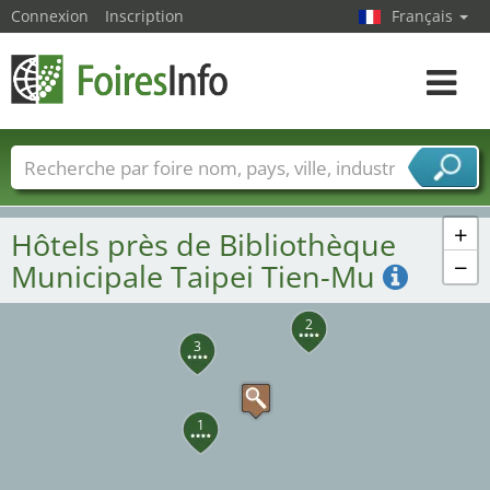
Connexion
Inscription
Français
Toggle
navigat
Foire noms
Pays
Villes
Secteurs de foire
Secteurs du fournisseur de services
+
Hôtels près de Bibliothèque
−
Municipale Taipei Tien-Mu
2
3
1