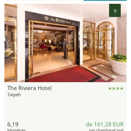
9
hotel.de
The Riviera Hotel
Taipeh
6,19
de 161,28 EUR
kilomètres
par chambre et nuit