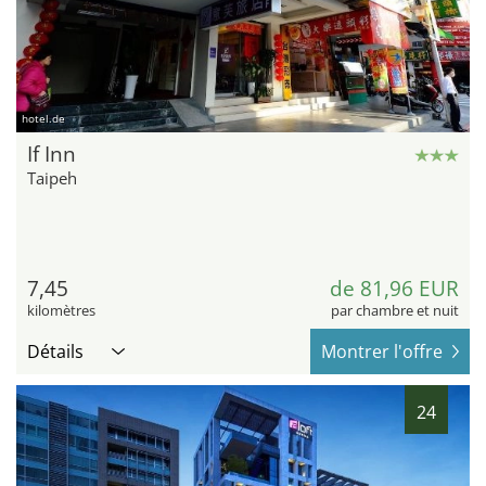
hotel.de
If Inn
Taipeh
7,45
de 81,96 EUR
kilomètres
par chambre et nuit
Détails
Montrer l'offre
24