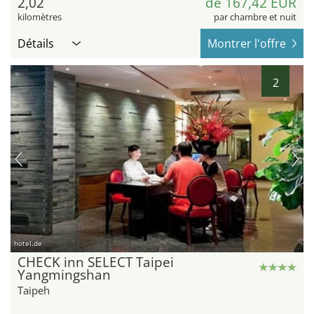
2,02
de 167,42 EUR
kilomètres
par chambre et nuit
Détails
Montrer l'offre
2
hotel.de
CHECK inn SELECT Taipei
Yangmingshan
Taipeh