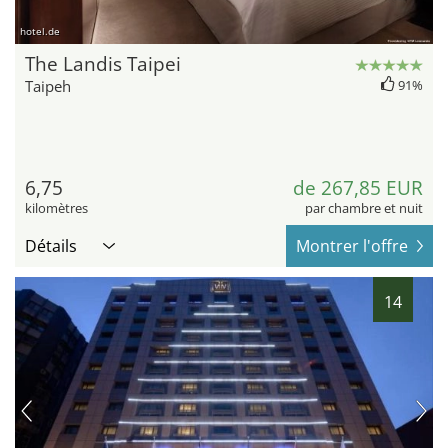
hotel.de
The Landis Taipei
Taipeh
91%
6,75
de 267,85 EUR
kilomètres
par chambre et nuit
Détails
Montrer l'offre
14