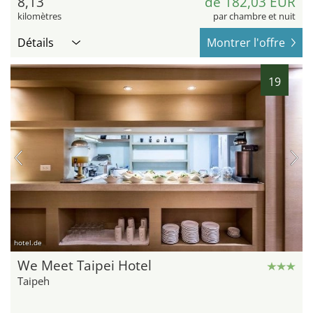
8,13
de 182,03 EUR
kilomètres
par chambre et nuit
Détails
Montrer l'offre
19
hotel.de
We Meet Taipei Hotel
Taipeh