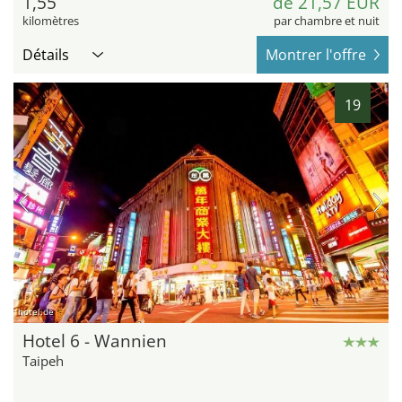
1,55
de 21,57 EUR
kilomètres
par chambre et nuit
Détails
Montrer l'offre
19
hotel.de
Hotel 6 - Wannien
Taipeh