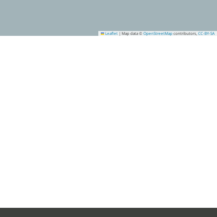
Leaflet
|
Map data ©
OpenStreetMap
contributors,
CC-BY-SA