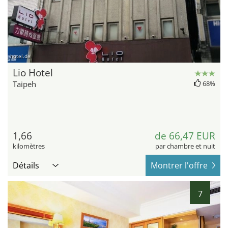
hotel.de
Lio Hotel
Taipeh
68%
1,66
de 66,47 EUR
kilomètres
par chambre et nuit
Détails
Montrer l'offre
7