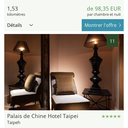
1,53
de 98,35 EUR
kilomètres
par chambre et nuit
Détails
Montrer l'offre
11
hotel.de
Palais de Chine Hotel Taipei
Taipeh