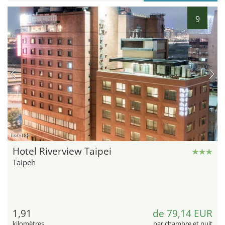
9
hotel.de
Hotel Riverview Taipei
Taipeh
1,91
de 79,14 EUR
kilomètres
par chambre et nuit