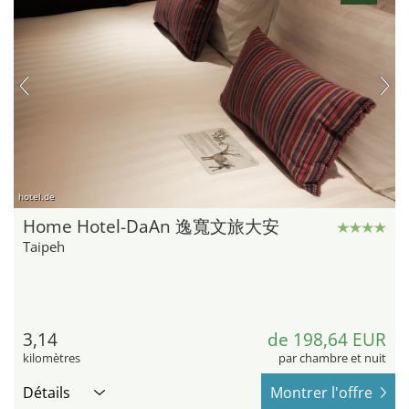
hotel.de
Home Hotel-DaAn 逸寬文旅大安
Taipeh
3,14
de 198,64 EUR
kilomètres
par chambre et nuit
Détails
Montrer l'offre