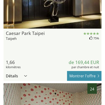
hotel.de
Caesar Park Taipei
Taipeh
75%
1,66
de 169,44 EUR
kilomètres
par chambre et nuit
Détails
Montrer l'offre
24