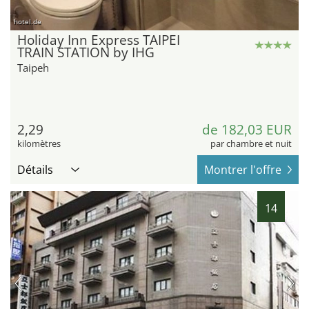
hotel.de
Holiday Inn Express TAIPEI
TRAIN STATION by IHG
Taipeh
2,29
de 182,03 EUR
kilomètres
par chambre et nuit
Détails
Montrer l'offre
14