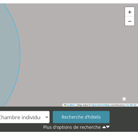
+
−
Leaflet
|
Map data ©
OpenStreetMap
contributors,
CC-BY-SA
Plus d'options de recherche