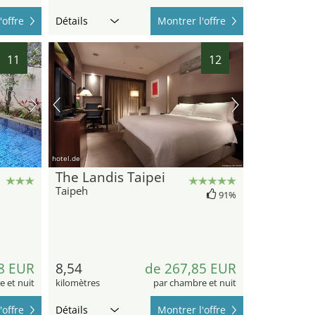
'offre
Détails
Montrer l'offre
11
12
hotel.de
The Landis Taipei
Taipeh
91%
8 EUR
8,54
de 267,85 EUR
 et nuit
kilomètres
par chambre et nuit
'offre
Détails
Montrer l'offre