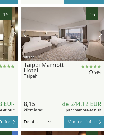
15
16
hotel.de
Taipei Marriott
Hotel
54%
Taipeh
8 EUR
8,15
de 244,12 EUR
 et nuit
kilomètres
par chambre et nuit
'offre
Détails
Montrer l'offre