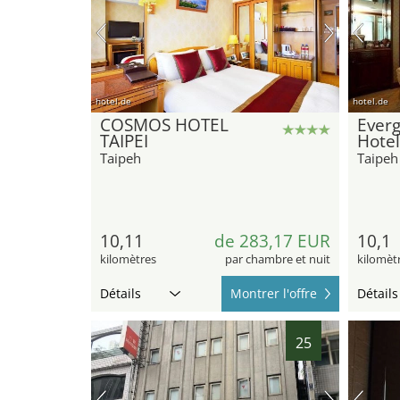
hotel.de
hotel.de
COSMOS HOTEL
Everg
TAIPEI
Hotel
Taipeh
Taipeh
10,11
de 283,17 EUR
10,1
kilomètres
par chambre et nuit
kilomèt
Détails
Montrer l'offre
Détails
25