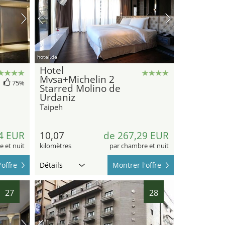
hotel.de
Hotel
Mvsa+Michelin 2
75%
Starred Molino de
Urdaniz
Taipeh
4 EUR
10,07
de 267,29 EUR
 et nuit
kilomètres
par chambre et nuit
'offre
Détails
Montrer l'offre
27
28