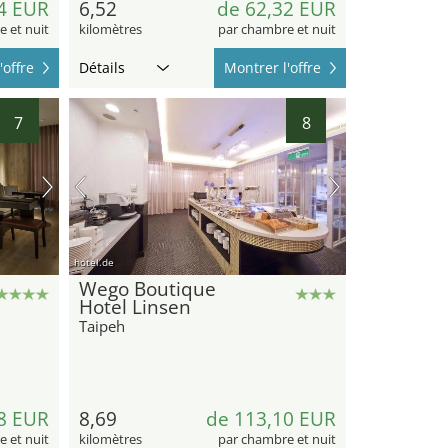
4 EUR
6,52
de 62,32 EUR
 et nuit
kilomètres
par chambre et nuit
'offre
Détails
Montrer l'offre
7
8
hotel.de
Wego Boutique
Hotel Linsen
Taipeh
8 EUR
8,69
de 113,10 EUR
 et nuit
kilomètres
par chambre et nuit