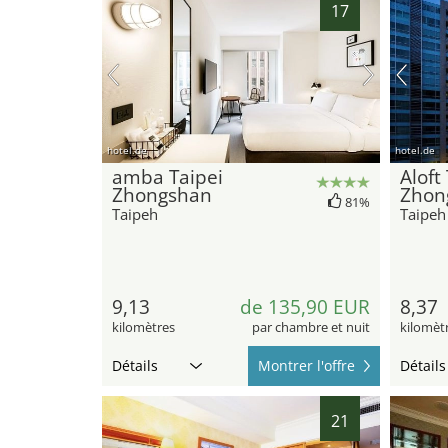
17
hotel.de
hotel.de
amba Taipei
Aloft
Zhongshan
Zhon
81%
Taipeh
Taipeh
9,13
de 135,90 EUR
8,37
kilomètres
par chambre et nuit
kilomèt
Détails
Montrer l'offre
Détails
21