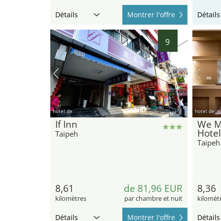
Détails
Montrer l'offre
Détails
9
hotel.de
hotel.de
If Inn
We M
Hotel
Taipeh
Taipeh
8,61
de 81,96 EUR
8,36
kilomètres
par chambre et nuit
kilomèt
Détails
Montrer l'offre
Détails