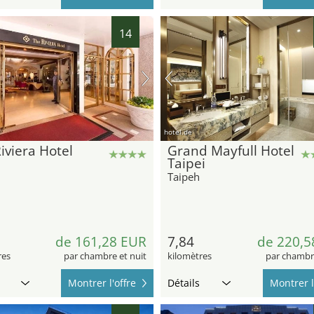
14
hotel.de
iviera Hotel
Grand Mayfull Hotel
Taipei
Taipeh
de 161,28 EUR
7,84
de 220,5
res
par chambre et nuit
kilomètres
par chambre
Montrer l'offre
Détails
Montrer l