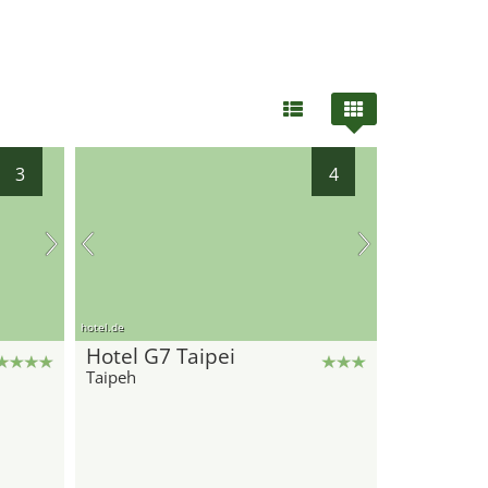
3
4
hotel.de
Hotel G7 Taipei
Taipeh