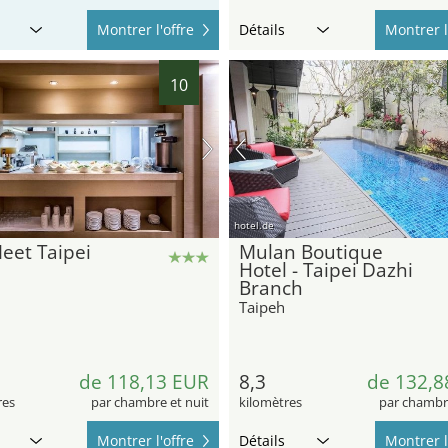
Montrer l'offre
Détails
Montrer l
10
hotel.de
eet Taipei
Mulan Boutique
Hotel - Taipei Dazhi
Branch
Taipeh
de 118,13 EUR
8,3
de 132,8
res
par chambre et nuit
kilomètres
par chambre
Montrer l'offre
Détails
Montrer l