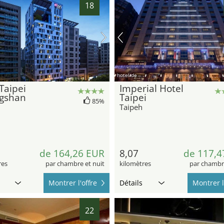
18
hotel.de
 Taipei
Imperial Hotel
gshan
Taipei
85%
Taipeh
de 164,26 EUR
8,07
de 117,4
res
par chambre et nuit
kilomètres
par chambre
Montrer l'offre
Détails
Montrer l
22