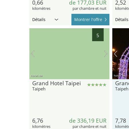
0,66
de 177,03 EUR
2,52
kilomètres
par chambre et nuit
kilomèt
Détails
Montrer l'offre
Détails
5
hotel.de
hotel.de
Grand Hotel Taipei
Grand
Taipeh
Taipeh
6,76
de 336,19 EUR
7,78
kilomètres
par chambre et nuit
kilomèt