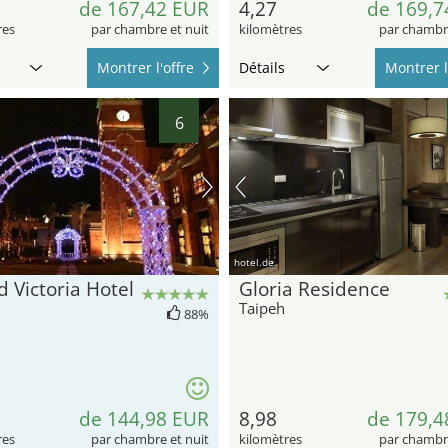
de 167,42 EUR
4,27
de 169,7
res
par chambre et nuit
kilomètres
par chambre
Montrer l'offre
Détails
Montrer l
6
hotel.de
 Victoria Hotel
Gloria Residence
Taipeh
88%
de 144,98 EUR
8,98
de 179,4
res
par chambre et nuit
kilomètres
par chambre