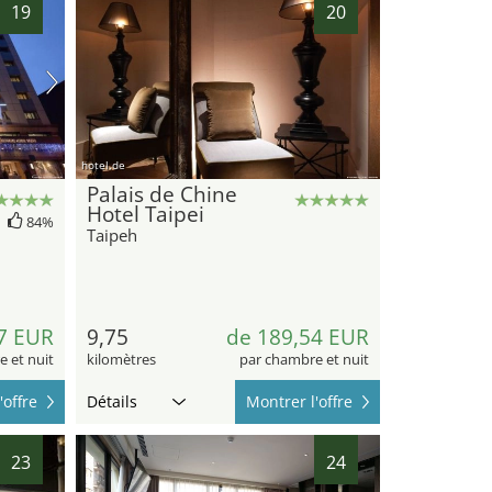
19
20
hotel.de
Palais de Chine
Hotel Taipei
84%
Taipeh
7 EUR
9,75
de 189,54 EUR
 et nuit
kilomètres
par chambre et nuit
'offre
Détails
Montrer l'offre
23
24