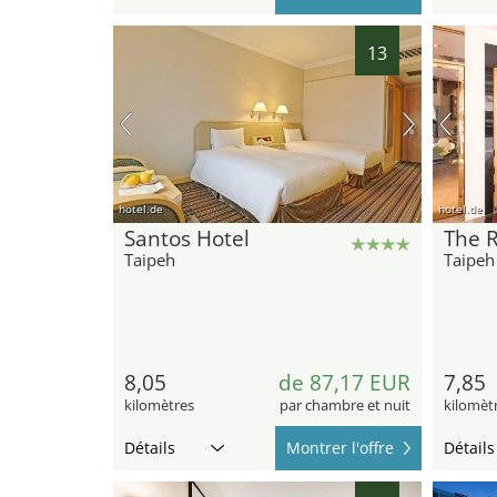
13
hotel.de
hotel.de
Santos Hotel
The R
Taipeh
Taipeh
8,05
de 87,17 EUR
7,85
kilomètres
par chambre et nuit
kilomèt
Détails
Montrer l'offre
Détails