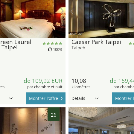
hotel.de
reen Laurel
Caesar Park Taipei
 Taipei
Taipeh
100%
de 109,92 EUR
10,08
de 169,4
res
par chambre et nuit
kilomètres
par chambre
Montrer l'offre
Détails
Montrer l
26