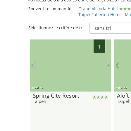
Souvent recommandé:
Grand Victoria Hotel
Taipei Fullerton Hotel – M
Sélectionnez le critère de tri
1
hotel.de
hotel.de
Spring City Resort
Aloft
Taipeh
Taipeh