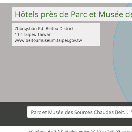
Hôtels près de Parc et Musée 
Zhōngshān Rd, Beitou District
112 Taipei, Taïwan
www.beitoumuseum.taipei.gov.tw
40 hôtels de 3 à 5 étoiles entre 36,10 et 349,07 eur