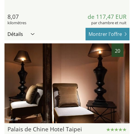
8,07
de 117,47 EUR
kilomètres
par chambre et nuit
Détails
Montrer l'offre
20
hotel.de
Palais de Chine Hotel Taipei