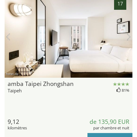
17
hotel.de
amba Taipei Zhongshan
Taipeh
81%
9,12
de 135,90 EUR
kilomètres
par chambre et nuit