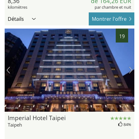
8,36
de 164,26 EUR
kilomètres
par chambre et nuit
Détails
Montrer l'offre
19
hotel.de
Imperial Hotel Taipei
Taipeh
84%