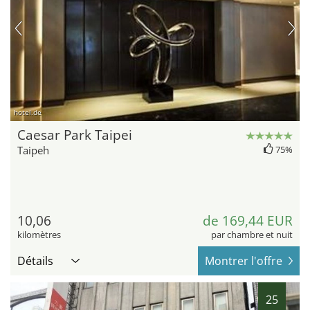
hotel.de
Caesar Park Taipei
Taipeh
75%
10,06
de 169,44 EUR
kilomètres
par chambre et nuit
Détails
Montrer l'offre
25