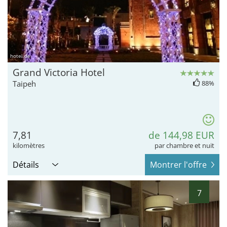
hotel.de
Grand Victoria Hotel
Taipeh
88%
7,81
de 144,98 EUR
kilomètres
par chambre et nuit
Détails
Montrer l'offre
7