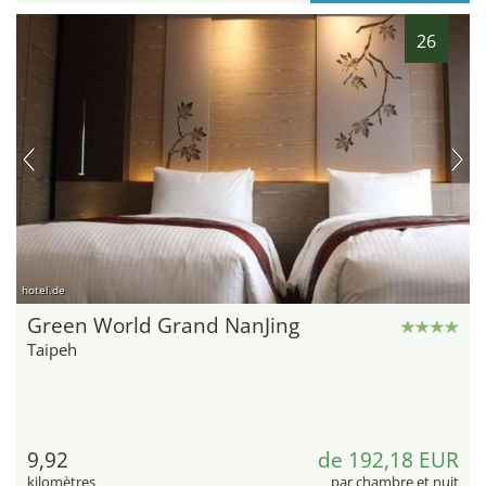
26
hotel.de
Green World Grand NanJing
Taipeh
9,92
de 192,18 EUR
kilomètres
par chambre et nuit