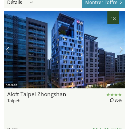
Détails
Montrer l'offre
18
hotel.de
Aloft Taipei Zhongshan
Taipeh
85%