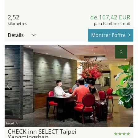
2,52
de 167,42 EUR
kilomètres
par chambre et nuit
Détails
Montrer l'offre
3
hotel.de
CHECK inn SELECT Taipei
Yangmingshan