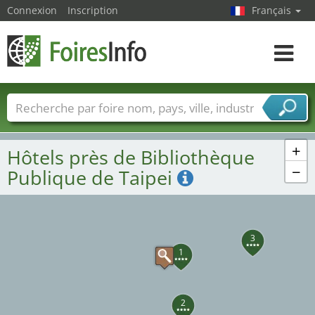
Connexion
Inscription
Français
Toggle
navigat
Foire noms
Pays
Villes
Secteurs de foire
Secteurs du fournisseur de services
+
Hôtels près de Bibliothèque
−
Publique de Taipei
3
1
2