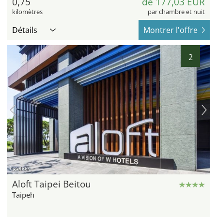
0,75
de 177,03 EUR
kilomètres
par chambre et nuit
Détails
Montrer l'offre
2
hotel.de
Aloft Taipei Beitou
Taipeh