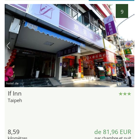
9
hotel.de
If Inn
Taipeh
8,59
de 81,96 EUR
kilomètres
par chambre et nuit